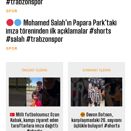
#trabzonspor
SPOR
Mohamed Salah’ın Papara Park’taki
imza töreninden ilk açıklamalar #shorts
#salah #trabzonspor
SPOR
ÖNCEKI İÇERIK
SONRAKI İÇERIK
Milli futbolcumuz Ozan
Devon Dotson,
Kabak, kampı ziyaret eden
karşılaşmadaki 26. sayısını
taraftarlara imza dağıttı
üçlükle buluyor! #shorts