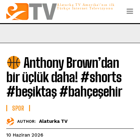
Alaturka TV Amerika\'nın ilk
Türkçe İnternet Televizyonu
Anthony Brown’dan
bir üçlük daha! #shorts
#beşiktaş #bahçeşehir
SPOR
Alaturka TV
AUTHOR:
10 Haziran 2026