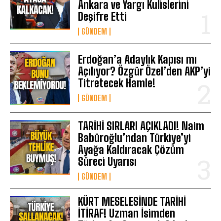
Ankara ve Yargı Kulislerini
Deşifre Etti
GÜNDEM
Erdoğan’a Adaylık Kapısı mı
Açılıyor? Özgür Özel’den AKP’yi
Titretecek Hamle!
GÜNDEM
TARİHİ SIRLARI AÇIKLADI! Naim
Babüroğlu’ndan Türkiye’yi
Ayağa Kaldıracak Çözüm
Süreci Uyarısı
GÜNDEM
KÜRT MESELESİNDE TARİHİ
İTİRAF! Uzman İsimden