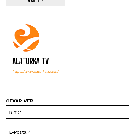
#shorts
ALATURKA TV
https://www.alaturkatv.com/
CEVAP VER
İsi
E-
Pos