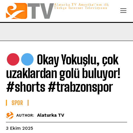
Alaturka TV Amerika\'nın ilk
Türkçe İnternet Televizyonu
Okay Yokuşlu, çok
uzaklardan golü buluyor!
#shorts #trabzonspor
SPOR
Alaturka TV
AUTHOR:
3 Ekim 2025