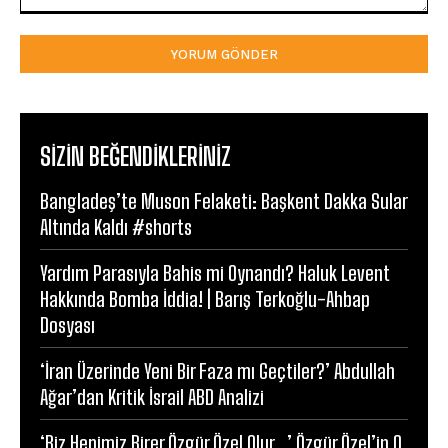
Yorum:
SIZIN BEĞENDIKLERINIZ
Bangladeş’te Muson Felaketi: Başkent Dakka Sular
Altında Kaldı #shorts
Yardım Parasıyla Bahis mi Oynandı? Haluk Levent
Hakkında Bomba İddia! | Barış Terkoğlu-Ahbap
Dosyası
‘İran Üzerinde Yeni Bir Faza mı Geçtiler?’ Abdullah
Ağar’dan Kritik İsrail ABD Analizi
‘Biz Hepimiz Birer Özgür Özel Olur…’ Özgür Özel’in O