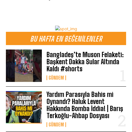
BU HAFTA EN BEĞENILENLER
Bangladeş’te Muson Felaketi:
Başkent Dakka Sular Altında
Kaldı #shorts
GÜNDEM
Yardım Parasıyla Bahis mi
Oynandı? Haluk Levent
Hakkında Bomba İddia! | Barış
Terkoğlu-Ahbap Dosyası
GÜNDEM