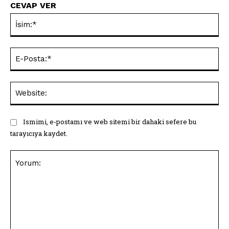
CEVAP VER
İsi
E-
Pos
Web
Ismimi, e-postamı ve web sitemi bir dahaki sefere bu
tarayıcıya kaydet.