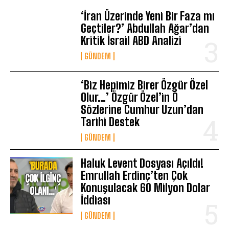
‘İran Üzerinde Yeni Bir Faza mı
Geçtiler?’ Abdullah Ağar’dan
Kritik İsrail ABD Analizi
GÜNDEM
‘Biz Hepimiz Birer Özgür Özel
Olur…’ Özgür Özel’in O
Sözlerine Cumhur Uzun’dan
Tarihi Destek
GÜNDEM
Haluk Levent Dosyası Açıldı!
Emrullah Erdinç’ten Çok
Konuşulacak 60 Milyon Dolar
İddiası
GÜNDEM