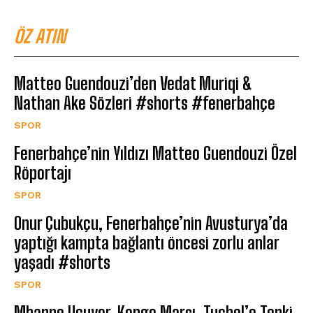
ÖZ ATIN
Matteo Guendouzi’den Vedat Muriqi &
Nathan Ake Sözleri #shorts #fenerbahçe
SPOR
Fenerbahçe’nin Yıldızı Matteo Guendouzi Özel
Röportajı
SPOR
Onur Çubukçu, Fenerbahçe’nin Avusturya’da
yaptığı kampta bağlantı öncesi zorlu anlar
yaşadı #shorts
SPOR
Mbappe Uçuyor, Kongo Marşı, Tuchel’e Tepki,