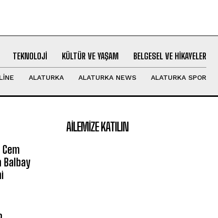
TEKNOLOJI
KÜLTÜR VE YAŞAM
BELGESEL VE HIKAYELER
LINE
ALATURKA
ALATURKA NEWS
ALATURKA SPOR
AILEMIZE KATILIN
e Cem
a Balbay
i