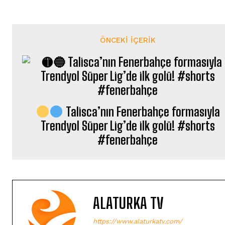
ÖNCEKI İÇERIK
Talisca’nın Fenerbahçe formasıyla
Trendyol Süper Lig’de ilk golü! #shorts
#fenerbahçe
ALATURKA TV
https://www.alaturkatv.com/