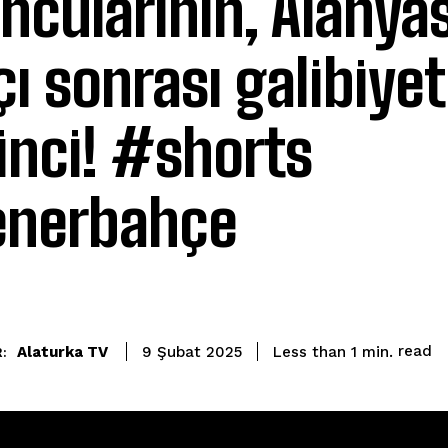
ncularının, Alanya
ı sonrası galibiyet
inci! #shorts
enerbahçe
read
Alaturka TV
Less than 1
min.
9 Şubat 2025
: