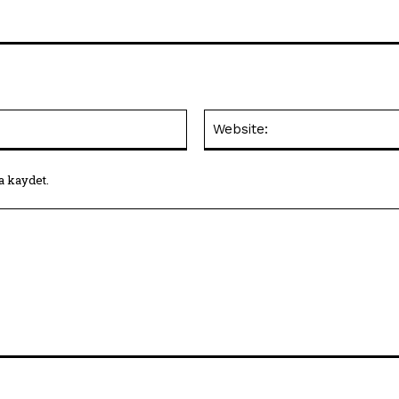
E-
Posta:*
a kaydet.