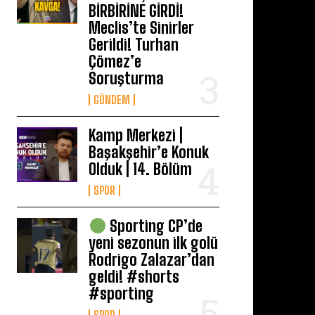
BİRBİRİNE GİRDİ!
Meclis’te Sinirler
Gerildi! Turhan
Çömez’e
Soruşturma
GÜNDEM
Kamp Merkezi |
Başakşehir’e Konuk
Olduk | 14. Bölüm
SPOR
Sporting CP’de
yeni sezonun ilk golü
Rodrigo Zalazar’dan
geldi! #shorts
#sporting
SPOR