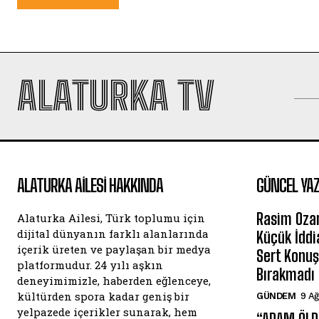
ALATURKA TV
ALATURKA AILESI HAKKINDA
GÜNCEL YAZ
Rasim Oza
Alaturka Ailesi, Türk toplumu için
dijital dünyanın farklı alanlarında
Küçük İddi
içerik üreten ve paylaşan bir medya
Sert Konuş
platformudur. 24 yılı aşkın
Bırakmadı
deneyimimizle, haberden eğlenceye,
kültürden spora kadar geniş bir
GÜNDEM
9 A
yelpazede içerikler sunarak, hem