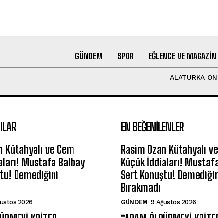
GÜNDEM
SPOR
EĞLENCE VE MAGAZIN
ALATURKA ON
ILAR
EN BEĞENILENLER
n Kütahyalı ve Cem
Rasim Ozan Kütahyalı v
aları! Mustafa Balbay
Küçük İddiaları! Mustaf
tu! Demediğini
Sert Konuştu! Demediğin
Bırakmadı
ğustos 2026
GÜNDEM
9 Ağustos 2026