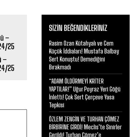
SIZIN BEĞENDIKLERINIZ
Rasim Ozan Kütahyalı ve Cem
Küçük İddiaları! Mustafa Balbay
ü –
Sert Konuştu! Demediğini
Bırakmadı
024/25
“ADAM ÖLDÜRMEYİ KRİTER
YAPTILAR!” Uğur Poyraz Yeri Göğü
İnletti! Çok Sert Çerçeve Yasa
Tepkisi
ÖZLEM ZENGİN VE TURHAN ÇÖMEZ
BİRBİRİNE GİRDİ! Meclis’te Sinirler
Gerildi! Turhan Çömez’e