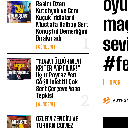
oyu
Rasim Ozan
Kütahyalı ve Cem
maç
Küçük İddiaları!
Mustafa Balbay Sert
Konuştu! Demediğini
sev
Bırakmadı
GÜNDEM
#f
“ADAM ÖLDÜRMEYİ
KRİTER YAPTILAR!”
Uğur Poyraz Yeri
Göğü İnletti! Çok
SPOR
Sert Çerçeve Yasa
Tepkisi
AUTHOR
GÜNDEM
ÖZLEM ZENGİN VE
TURHAN ÇÖMEZ