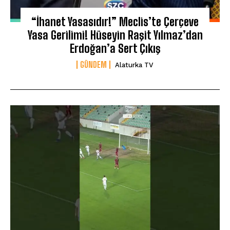
“İhanet Yasasıdır!” Meclis’te Çerçeve
Yasa Gerilimi! Hüseyin Raşit Yılmaz’dan
Erdoğan’a Sert Çıkış
GÜNDEM
Alaturka TV