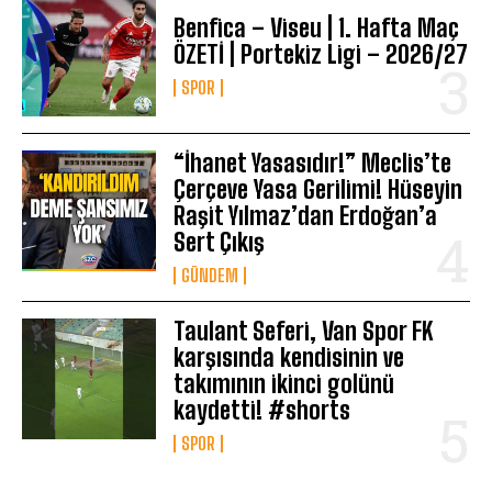
Benfica – Viseu | 1. Hafta Maç
ÖZETİ | Portekiz Ligi – 2026/27
SPOR
“İhanet Yasasıdır!” Meclis’te
Çerçeve Yasa Gerilimi! Hüseyin
Raşit Yılmaz’dan Erdoğan’a
Sert Çıkış
GÜNDEM
Taulant Seferi, Van Spor FK
karşısında kendisinin ve
takımının ikinci golünü
kaydetti! #shorts
SPOR