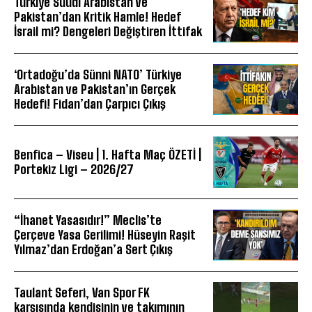
Türkiye Suudi Arabistan ve
Pakistan’dan Kritik Hamle! Hedef
İsrail mi? Dengeleri Değiştiren İttifak
‘Ortadoğu’da Sünni NATO’ Türkiye
Arabistan ve Pakistan’ın Gerçek
Hedefi! Fidan’dan Çarpıcı Çıkış
Benfica – Viseu | 1. Hafta Maç ÖZETİ |
Portekiz Ligi – 2026/27
“İhanet Yasasıdır!” Meclis’te
Çerçeve Yasa Gerilimi! Hüseyin Raşit
Yılmaz’dan Erdoğan’a Sert Çıkış
Taulant Seferi, Van Spor FK
karşısında kendisinin ve takımının