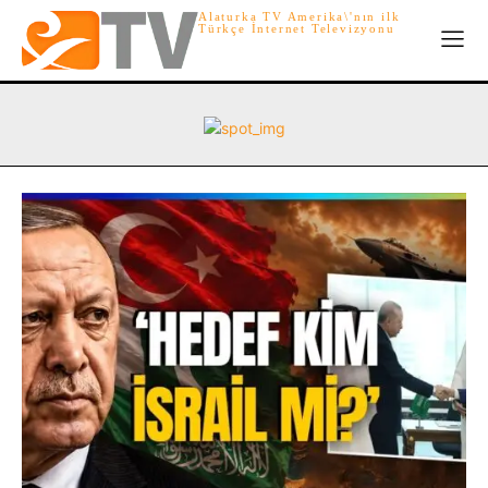
Alaturka TV Amerika\'nın ilk
Türkçe İnternet Televizyonu