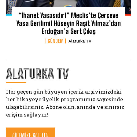
“İhanet Yasasıdır!” Meclis’te Çerçeve
Yasa Gerilimi! Hüseyin Raşit Yılmaz’dan
Erdoğan’a Sert Çıkış
GÜNDEM
Alaturka TV
ALATURKA TV
Her geçen gün büyüyen içerik arşivimizdeki
her hikayeye üyelik programımız sayesinde
ulaşabilirsiniz. Abone olun, anında ve sınırsız
erişim sağlayın!
AILEMIZE KATILIN