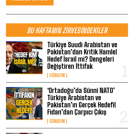
BU HAFTANIN ZIRVESINDEKILER
Türkiye Suudi Arabistan ve
Pakistan’dan Kritik Hamle!
Hedef İsrail mi? Dengeleri
Değiştiren İttifak
GÜNDEM
‘Ortadoğu’da Sünni NATO’
Türkiye Arabistan ve
Pakistan’ın Gerçek Hedefi!
Fidan’dan Çarpıcı Çıkış
GÜNDEM