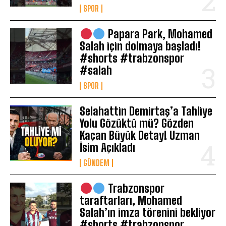
SPOR
Papara Park, Mohamed
Salah için dolmaya başladı!
#shorts #trabzonspor
#salah
SPOR
Selahattin Demirtaş’a Tahliye
Yolu Gözüktü mü? Gözden
Kaçan Büyük Detay! Uzman
İsim Açıkladı
GÜNDEM
Trabzonspor
taraftarları, Mohamed
Salah’ın imza törenini bekliyor
#shorts #trabzonspor