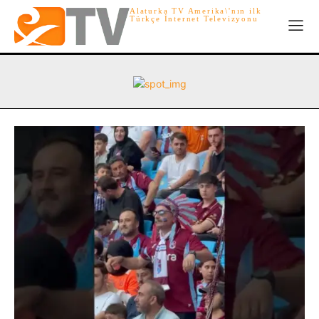
Alaturka TV Amerika\'nın ilk
Türkçe İnternet Televizyonu