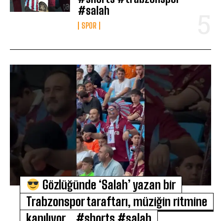
#salah
SPOR
Gözlüğünde ‘Salah’ yazan bir
Trabzonspor taraftarı, müziğin ritmine
kapılıyor… #shorts #salah