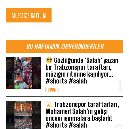
AILEMIZE KATILIN
BU HAFTANIN ZIRVESINDEKILER
Gözlüğünde ‘Salah’ yazan
bir Trabzonspor taraftarı,
müziğin ritmine kapılıyor…
#shorts #salah
SPOR
Trabzonspor taraftarları,
Mohamed Salah’ın gelişi
öncesi ısınmalara başladı!
#shorts #salah