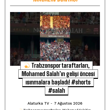
Trabzonspor taraftarları,
Mohamed Salah’ın gelişi öncesi
ısınmalara başladı! #shorts
#salah
Alaturka TV
-
7 Ağustos 2026