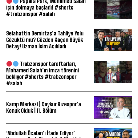
Papara Park, Mohamed Salah
için dolmaya başladı! #shorts
#trabzonspor #salah
Selahattin Demirtaş’a Tahliye Yolu
Gözüktü mü? Gözden Kaçan Büyük
Detay! Uzman İsim Açıkladı
Trabzonspor taraftarları,
Mohamed Salah’ın imza törenini
bekliyor #shorts #trabzonspor
#salah
Kamp Merkezi | Çaykur Rizespor’a
Konuk Olduk | 11. Bölüm
‘Abdullah Öcalan’ı İfade Ediyor’