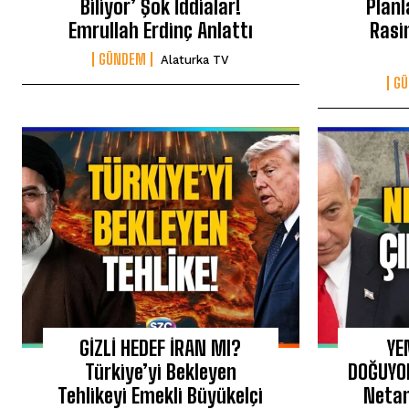
Biliyor’ Şok İddialar!
Planl
Emrullah Erdinç Anlattı
Rasi
GÜNDEM
Alaturka TV
G
GİZLİ HEDEF İRAN MI?
YE
Türkiye’yi Bekleyen
DOĞUYO
Tehlikeyi Emekli Büyükelçi
Netan