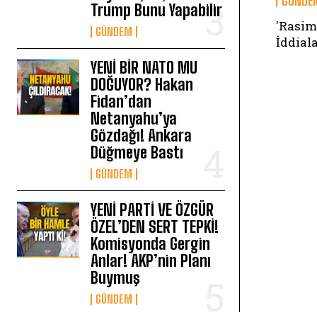
GÜNDE
Trump Bunu Yapabilir
'Rasim
GÜNDEM
İddial
YENİ BİR NATO MU
DOĞUYOR? Hakan
Fidan’dan
Netanyahu’ya
Gözdağı! Ankara
Düğmeye Bastı
GÜNDEM
YENİ PARTİ VE ÖZGÜR
ÖZEL’DEN SERT TEPKİ!
Komisyonda Gergin
Anlar! AKP’nin Planı
Buymuş
GÜNDEM