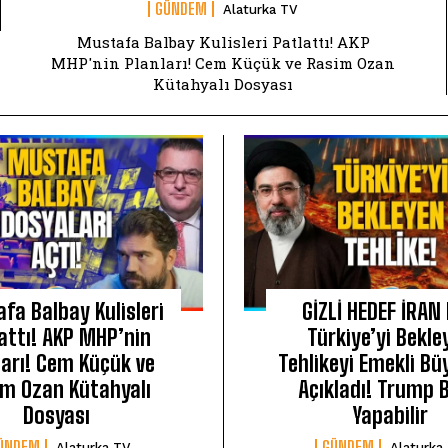
GÜNDEM
Alaturka TV
Mustafa Balbay Kulisleri Patlattı! AKP
MHP'nin Planları! Cem Küçük ve Rasim Ozan
Kütahyalı Dosyası
fa Balbay Kulisleri
GİZLİ HEDEF İRAN
attı! AKP MHP’nin
Türkiye’yi Bekle
ları! Cem Küçük ve
Tehlikeyi Emekli Bü
m Ozan Kütahyalı
Açıkladı! Trump 
Dosyası
Yapabilir
ÜNDEM
GÜNDEM
Alaturka TV
Alaturka