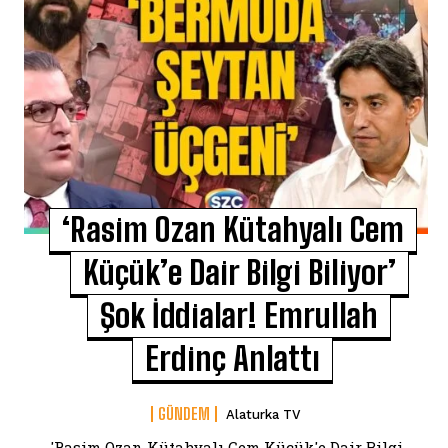
‘Rasim Ozan Kütahyalı Cem
Küçük’e Dair Bilgi Biliyor’
Şok İddialar! Emrullah
Erdinç Anlattı
GÜNDEM
Alaturka TV
'Rasim Ozan Kütahyalı Cem Küçük'e Dair Bilgi