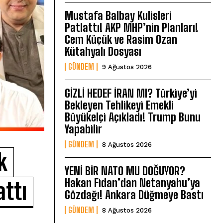
Mustafa Balbay Kulisleri
Patlattı! AKP MHP’nin Planları!
Cem Küçük ve Rasim Ozan
Kütahyalı Dosyası
GÜNDEM
9 Ağustos 2026
GİZLİ HEDEF İRAN MI? Türkiye’yi
Bekleyen Tehlikeyi Emekli
Büyükelçi Açıkladı! Trump Bunu
Yapabilir
GÜNDEM
8 Ağustos 2026
k
YENİ BİR NATO MU DOĞUYOR?
Hakan Fidan’dan Netanyahu’ya
attı
Gözdağı! Ankara Düğmeye Bastı
GÜNDEM
8 Ağustos 2026