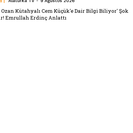
M
Alaturka TV
-
9 Ağustos 2026
 Ozan Kütahyalı Cem Küçük'e Dair Bilgi Biliyor' Şok
ar! Emrullah Erdinç Anlattı