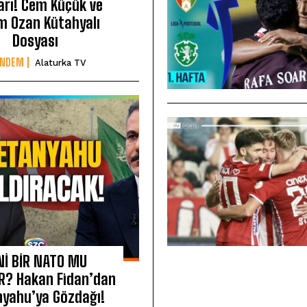
arı! Cem Küçük ve
m Ozan Kütahyalı
Dosyası
ÜNDEM
Alaturka TV
Nİ BİR NATO MU
R? Hakan Fidan’dan
yahu’ya Gözdağı!