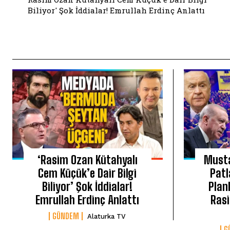
Biliyor' Şok İddialar! Emrullah Erdinç Anlattı
‘Rasim Ozan Kütahyalı
Musta
Cem Küçük’e Dair Bilgi
Patl
Biliyor’ Şok İddialar!
Plan
Emrullah Erdinç Anlattı
Rasi
GÜNDEM
Alaturka TV
G