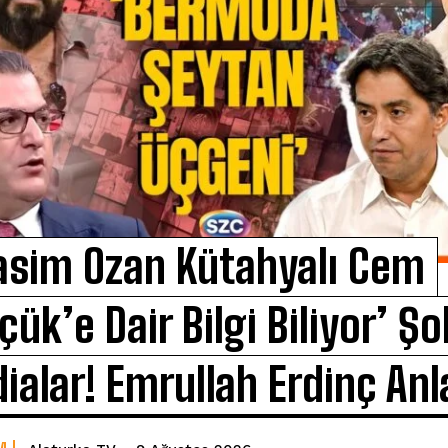
asim Ozan Kütahyalı Cem
çük’e Dair Bilgi Biliyor’ Şo
dialar! Emrullah Erdinç Anl