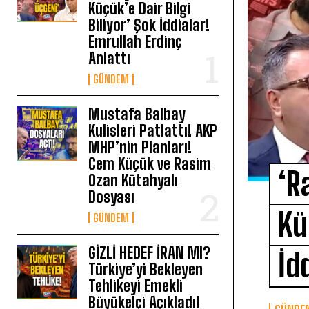
Küçük’e Dair Bilgi
Biliyor’ Şok İddialar!
Emrullah Erdinç
Anlattı
GÜNDEM
Mustafa Balbay
Kulisleri Patlattı! AKP
MHP’nin Planları!
Cem Küçük ve Rasim
‘R
Ozan Kütahyalı
Dosyası
Kü
GÜNDEM
GİZLİ HEDEF İRAN MI?
İd
Türkiye’yi Bekleyen
Tehlikeyi Emekli
Büyükelçi Açıkladı!