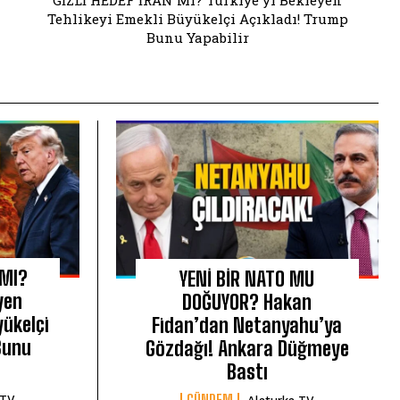
GİZLİ HEDEF İRAN MI? Türkiye'yi Bekleyen
Tehlikeyi Emekli Büyükelçi Açıkladı! Trump
Bunu Yapabilir
 MI?
YENİ BİR NATO MU
yen
DOĞUYOR? Hakan
yükelçi
Fidan’dan Netanyahu’ya
Bunu
Gözdağı! Ankara Düğmeye
Bastı
GÜNDEM
 TV