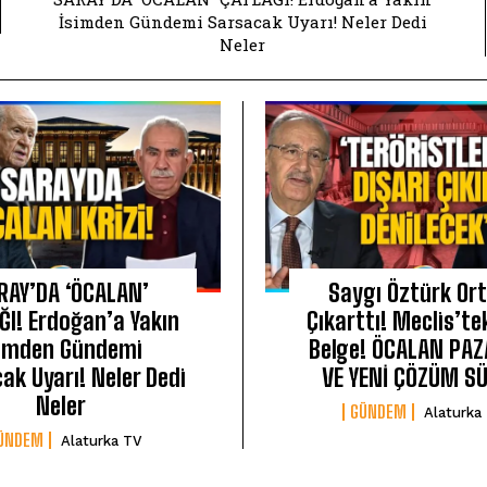
İsimden Gündemi Sarsacak Uyarı! Neler Dedi
Neler
RAY’DA ‘ÖCALAN’
Saygı Öztürk Or
ĞI! Erdoğan’a Yakın
Çıkarttı! Meclis’tek
simden Gündemi
Belge! ÖCALAN PAZ
ak Uyarı! Neler Dedi
VE YENİ ÇÖZÜM SÜ
Neler
GÜNDEM
Alaturka
ÜNDEM
Alaturka TV