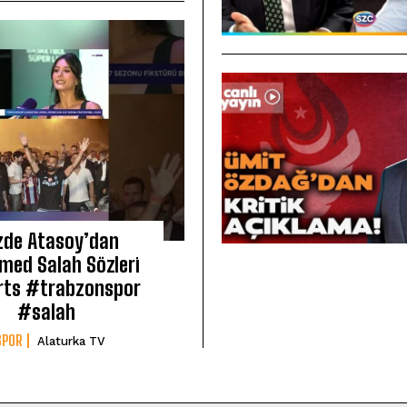
zde Atasoy’dan
ed Salah Sözleri
ts #trabzonspor
#salah
SPOR
Alaturka TV