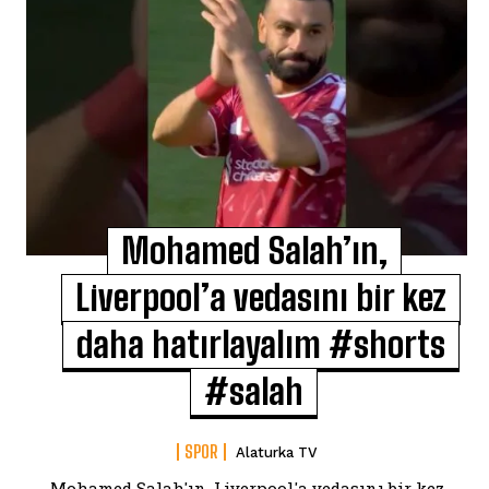
Mohamed Salah’ın,
Liverpool’a vedasını bir kez
daha hatırlayalım #shorts
#salah
SPOR
Alaturka TV
Mohamed Salah'ın, Liverpool'a vedasını bir kez