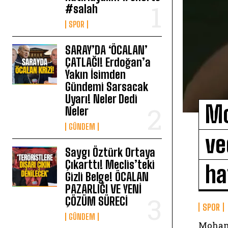
#salah
SPOR
SARAY’DA ‘ÖCALAN’
ÇATLAĞI! Erdoğan’a
Yakın İsimden
Gündemi Sarsacak
Uyarı! Neler Dedi
Mo
Neler
GÜNDEM
ve
Saygı Öztürk Ortaya
Çıkarttı! Meclis’teki
ha
Gizli Belge! ÖCALAN
PAZARLIĞI VE YENİ
ÇÖZÜM SÜRECİ
SPOR
GÜNDEM
Mohame