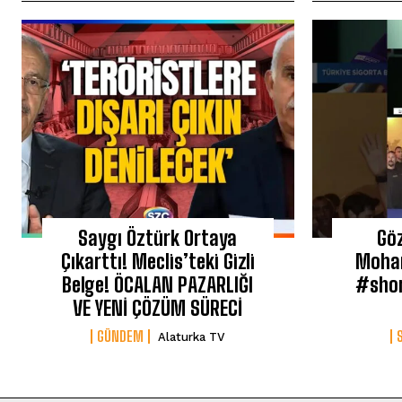
Saygı Öztürk Ortaya
Gö
Çıkarttı! Meclis’teki Gizli
Moham
Belge! ÖCALAN PAZARLIĞI
#shor
VE YENİ ÇÖZÜM SÜRECİ
GÜNDEM
Alaturka TV