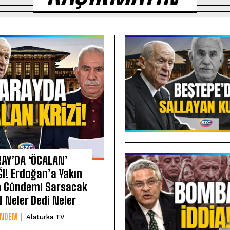
AY’DA ‘ÖCALAN’
I! Erdoğan’a Yakın
n Gündemi Sarsacak
! Neler Dedi Neler
ÜNDEM
Alaturka TV