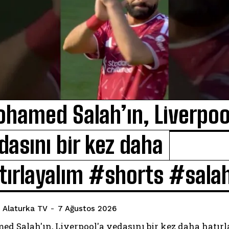
hamed Salah’ın, Liverpoo
dasını bir kez daha
tırlayalım #shorts #sala
Alaturka TV
-
7 Ağustos 2026
d Salah'ın, Liverpool'a vedasını bir kez daha hatır