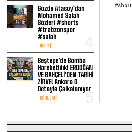
#short
Gözde Atasoy’dan
Mohamed Salah
Sözleri #shorts
#trabzonspor
#salah
SPOR
Beştepe’de Bomba
Hareketlilik! ERDOĞAN
VE BAHÇELİ’DEN TARİHİ
ZİRVE! Ankara O
Detayla Çalkalanıyor
GÜNDEM