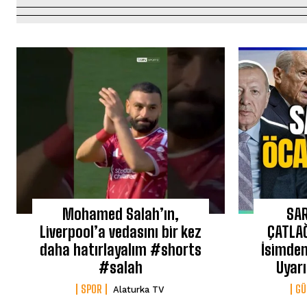
Mohamed Salah’ın,
SAR
Liverpool’a vedasını bir kez
ÇATLAĞ
daha hatırlayalım #shorts
İsimde
#salah
Uyarı
SPOR
G
Alaturka TV