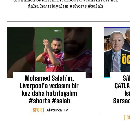
daha hatırlayalım #shorts #salah
Mohamed Salah’ın,
SA
Liverpool’a vedasını bir
ÇATLA
kez daha hatırlayalım
İ
#shorts #salah
Sarsac
SPOR
Alaturka TV
G