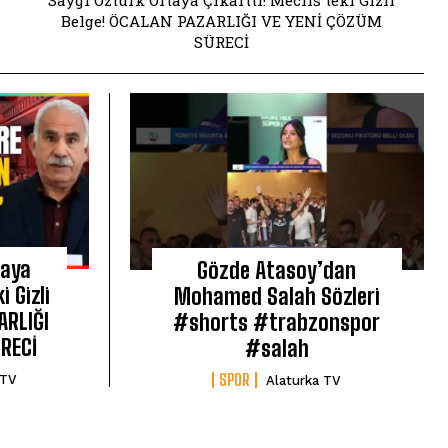
Saygı Öztürk Ortaya Çıkarttı! Meclis'teki Gizli
Belge! ÖCALAN PAZARLIĞI VE YENİ ÇÖZÜM
SÜRECİ
taya
Gözde Atasoy’dan
i Gizli
Mohamed Salah Sözleri
ARLIĞI
#shorts #trabzonspor
RECİ
#salah
SPOR
 TV
Alaturka TV