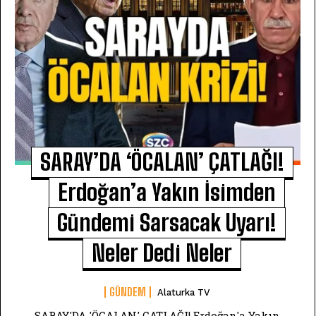
SARAY’DA ‘ÖCALAN’ ÇATLAĞI!
Erdoğan’a Yakın İsimden
Gündemi Sarsacak Uyarı!
Neler Dedi Neler
GÜNDEM
Alaturka TV
SARAY'DA 'ÖCALAN' ÇATLAĞI! Erdoğan'a Yakın