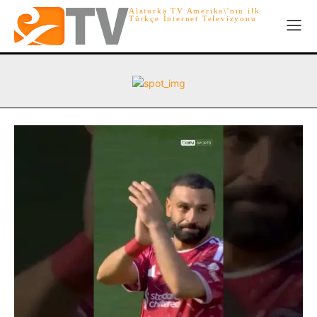
Alaturka TV Amerika\'nın ilk
Türkçe İnternet Televizyonu