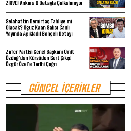
ZİRVE! Ankara O Detayla Çalkalanıyor
Selahattin Demirtaş Tahliye mi
Olacak? Oğuz Kaan Salıcı Canlı
Yayında Açıkladı! Bahçeli Detayı
Zafer Partisi Genel Başkanı Ümit
Özdağ’dan Kürsüden Sert Çıkış!
Özgür Özel’e Tarihi Çağrı
GÜNCEL İÇERIKLER