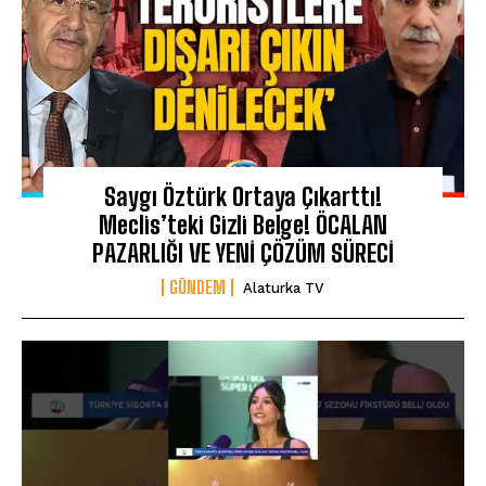
Saygı Öztürk Ortaya Çıkarttı!
Meclis’teki Gizli Belge! ÖCALAN
PAZARLIĞI VE YENİ ÇÖZÜM SÜRECİ
GÜNDEM
Alaturka TV