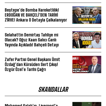
Beştepe’de Bomba Hareketlilik!
ERDOĞAN VE BAHÇELİ’DEN TARİHİ
ZİRVE! Ankara O Detayla Çalkalanıyor
Selahattin Demirtaş Tahliye mi
Olacak? Oğuz Kaan Salıcı Canlı
Yayında Açıkladı! Bahçeli Detayı
Zafer Partisi Genel Başkanı Ümit
Özdağ’dan Kürsüden Sert Çıkış!
Özgür Özel’e Tarihi Çağrı
SKANDALLAR
Mohamed Salah’ın, Liverpool’a