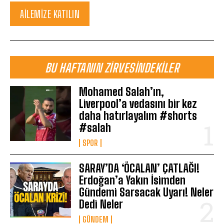
AILEMIZE KATILIN
BU HAFTANIN ZIRVESINDEKILER
Mohamed Salah’ın,
Liverpool’a vedasını bir kez
daha hatırlayalım #shorts
#salah
SPOR
SARAY’DA ‘ÖCALAN’ ÇATLAĞI!
Erdoğan’a Yakın İsimden
Gündemi Sarsacak Uyarı! Neler
Dedi Neler
GÜNDEM