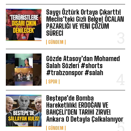
Saygı Öztürk Ortaya Çıkarttı!
Meclis’teki Gizli Belge! ÖCALAN
PAZARLIĞI VE YENİ ÇÖZÜM
SÜRECİ
GÜNDEM
Gözde Atasoy’dan Mohamed
Salah Sözleri #shorts
#trabzonspor #salah
SPOR
Beştepe’de Bomba
Hareketlilik! ERDOĞAN VE
BAHÇELİ’DEN TARİHİ ZİRVE!
Ankara O Detayla Çalkalanıyor
GÜNDEM