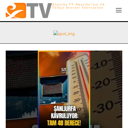
Alaturka TV Amerika\'nın ilk
Türkçe İnternet Televizyonu