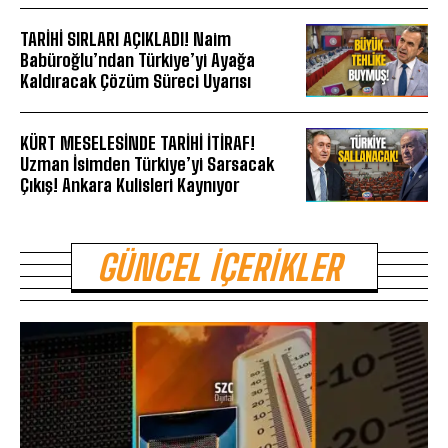
TARİHİ SIRLARI AÇIKLADI! Naim
Babüroğlu’ndan Türkiye’yi Ayağa
Kaldıracak Çözüm Süreci Uyarısı
KÜRT MESELESİNDE TARİHİ İTİRAF!
Uzman İsimden Türkiye’yi Sarsacak
Çıkış! Ankara Kulisleri Kaynıyor
GÜNCEL İÇERIKLER