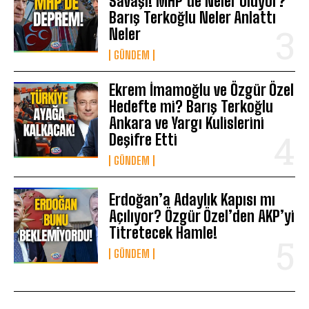
Savaşı! MHP’de Neler Oluyor?
Barış Terkoğlu Neler Anlattı
Neler
GÜNDEM
Ekrem İmamoğlu ve Özgür Özel
Hedefte mi? Barış Terkoğlu
Ankara ve Yargı Kulislerini
Deşifre Etti
GÜNDEM
Erdoğan’a Adaylık Kapısı mı
Açılıyor? Özgür Özel’den AKP’yi
Titretecek Hamle!
GÜNDEM