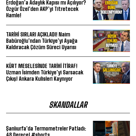
Erdoğan’a Adaylık Kapısı mı Açılıyor?
Özgür Özel’den AKP’yi Titretecek
Hamle!
TARİHİ SIRLARI AÇIKLADI! Naim
Babüroğlu’ndan Türkiye’yi Ayağa
Kaldıracak Çözüm Süreci Uyarısı
KÜRT MESELESİNDE TARİHİ İTİRAF!
Uzman İsimden Türkiye’yi Sarsacak
Çıkış! Ankara Kulisleri Kaynıyor
SKANDALLAR
Şanlıurfa’da Termometreler Patladı:
48 Derece! #shorts