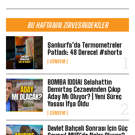
BU HAFTANIN ZIRVESINDEKILER
Şanlıurfa’da Termometreler
Patladı: 48 Derece! #shorts
GÜNDEM
BOMBA İDDİA! Selahattin
Demirtaş Cezaevinden Çıkıp
Aday Mı Oluyor? | Yeni Süreç
Yasası İfşa Oldu
GÜNDEM
Devlet Bahçeli Sonrası İçin Güç