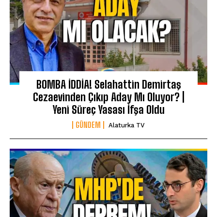
BOMBA İDDİA! Selahattin Demirtaş
Cezaevinden Çıkıp Aday Mı Oluyor? |
Yeni Süreç Yasası İfşa Oldu
GÜNDEM
Alaturka TV