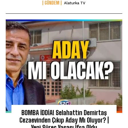
GÜNDEM
Alaturka TV
BOMBA İDDİA! Selahattin Demirtaş
Cezaevinden Çıkıp Aday Mı Oluyor? |
Yeni Süreç Yasası İfşa Oldu