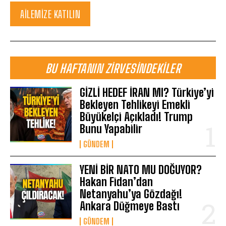
AILEMIZE KATILIN
BU HAFTANIN ZIRVESINDEKILER
GİZLİ HEDEF İRAN MI? Türkiye’yi
Bekleyen Tehlikeyi Emekli
Büyükelçi Açıkladı! Trump
Bunu Yapabilir
GÜNDEM
YENİ BİR NATO MU DOĞUYOR?
Hakan Fidan’dan
Netanyahu’ya Gözdağı!
Ankara Düğmeye Bastı
GÜNDEM