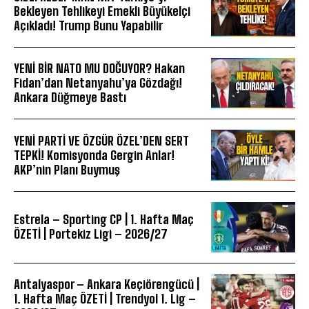
Bekleyen Tehlikeyi Emekli Büyükelçi
Açıkladı! Trump Bunu Yapabilir
YENİ BİR NATO MU DOĞUYOR? Hakan
Fidan’dan Netanyahu’ya Gözdağı!
Ankara Düğmeye Bastı
YENİ PARTİ VE ÖZGÜR ÖZEL’DEN SERT
TEPKİ! Komisyonda Gergin Anlar!
AKP’nin Planı Buymuş
Estrela – Sporting CP | 1. Hafta Maç
ÖZETİ | Portekiz Ligi – 2026/27
Antalyaspor – Ankara Keçiörengücü |
1. Hafta Maç ÖZETİ | Trendyol 1. Lig –