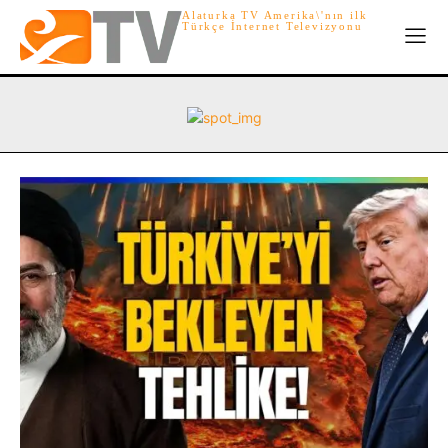
Alaturka TV Amerika\'nın ilk
Türkçe İnternet Televizyonu