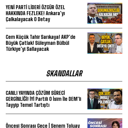
YENİ PARTİ LİDERİ ÖZGÜR ÖZEL
HAKKINDA FEZLEKE! Ankara’yı
Çalkalayacak O Detay
Cem Küçük Tahir Sarıkaya! AKP’de
Büyük Çatlak! Süleyman Bülbül
Türkiye’yi Sallayacak
SKANDALLAR
CANLI YAYINDA ÇÖZÜM SÜRECİ
GERGİNLİĞİ! İYİ Partili O İsim İle DEM’li
Tayyip Temel Tartıştı
Öncesi Sonrası Gece | Senem Toluay