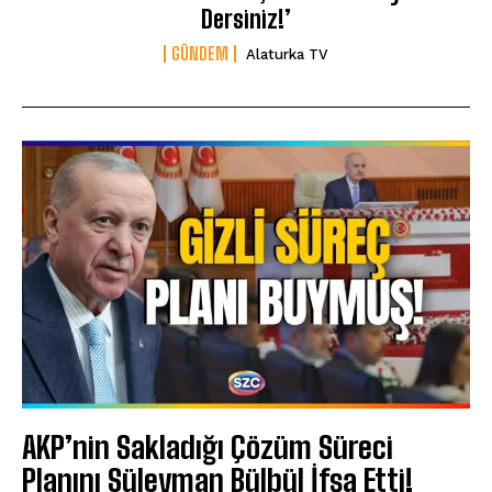
Dersiniz!’
GÜNDEM
Alaturka TV
AKP’nin Sakladığı Çözüm Süreci
Planını Süleyman Bülbül İfşa Etti!