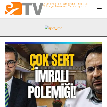
Alaturka TV Amerika\'nın ilk
Türkçe İnternet Televizyonu