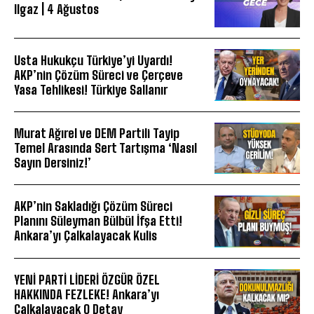
Ilgaz | 4 Ağustos
Usta Hukukçu Türkiye’yi Uyardı!
AKP’nin Çözüm Süreci ve Çerçeve
Yasa Tehlikesi! Türkiye Sallanır
Murat Ağırel ve DEM Partili Tayip
Temel Arasında Sert Tartışma ‘Nasıl
Sayın Dersiniz!’
AKP’nin Sakladığı Çözüm Süreci
Planını Süleyman Bülbül İfşa Etti!
Ankara’yı Çalkalayacak Kulis
YENİ PARTİ LİDERİ ÖZGÜR ÖZEL
HAKKINDA FEZLEKE! Ankara’yı
Çalkalayacak O Detay