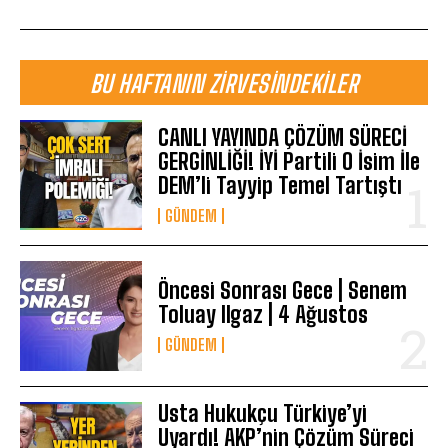
BU HAFTANIN ZIRVESINDEKILER
CANLI YAYINDA ÇÖZÜM SÜRECİ
GERGİNLİĞİ! İYİ Partili O İsim İle
DEM’li Tayyip Temel Tartıştı
GÜNDEM
Öncesi Sonrası Gece | Senem
Toluay Ilgaz | 4 Ağustos
GÜNDEM
Usta Hukukçu Türkiye’yi
Uyardı! AKP’nin Çözüm Süreci