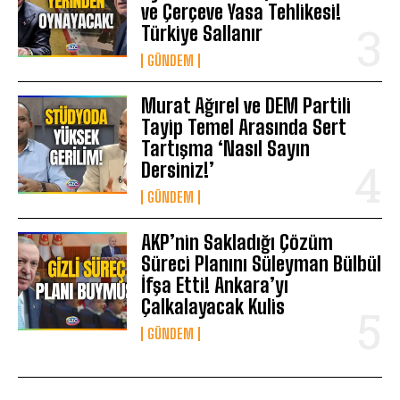
ve Çerçeve Yasa Tehlikesi!
Türkiye Sallanır
GÜNDEM
Murat Ağırel ve DEM Partili
Tayip Temel Arasında Sert
Tartışma ‘Nasıl Sayın
Dersiniz!’
GÜNDEM
AKP’nin Sakladığı Çözüm
Süreci Planını Süleyman Bülbül
İfşa Etti! Ankara’yı
Çalkalayacak Kulis
GÜNDEM