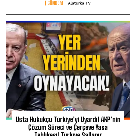
GÜNDEM
Alaturka TV
Usta Hukukçu Türkiye’yi Uyardı! AKP’nin
Çözüm Süreci ve Çerçeve Yasa
Tehlikesi! Türkiye Sallanır