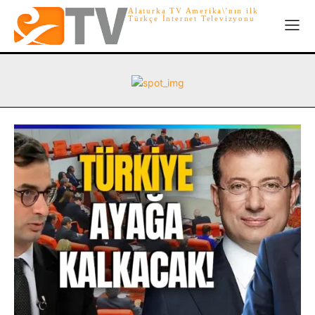
Alaturka TV Amerika\'nın ilk
Türkçe İnternet Televizyonu