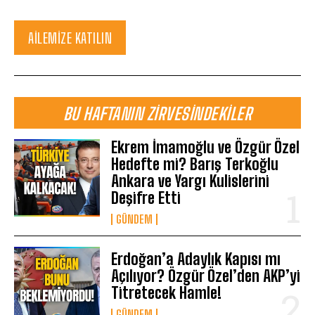
AILEMIZE KATILIN
BU HAFTANIN ZIRVESINDEKILER
Ekrem İmamoğlu ve Özgür Özel
Hedefte mi? Barış Terkoğlu
Ankara ve Yargı Kulislerini
Deşifre Etti
GÜNDEM
Erdoğan’a Adaylık Kapısı mı
Açılıyor? Özgür Özel’den AKP’yi
Titretecek Hamle!
GÜNDEM