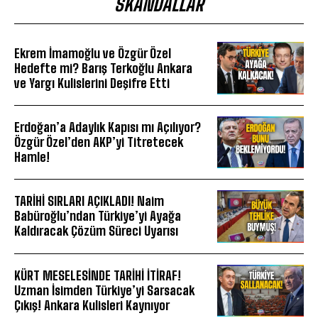
SKANDALLAR
Ekrem İmamoğlu ve Özgür Özel
Hedefte mi? Barış Terkoğlu Ankara
ve Yargı Kulislerini Deşifre Etti
Erdoğan’a Adaylık Kapısı mı Açılıyor?
Özgür Özel’den AKP’yi Titretecek
Hamle!
TARİHİ SIRLARI AÇIKLADI! Naim
Babüroğlu’ndan Türkiye’yi Ayağa
Kaldıracak Çözüm Süreci Uyarısı
KÜRT MESELESİNDE TARİHİ İTİRAF!
Uzman İsimden Türkiye’yi Sarsacak
Çıkış! Ankara Kulisleri Kaynıyor