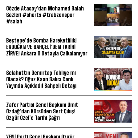
Gözde Atasoy’dan Mohamed Salah
Sözleri #shorts #trabzonspor
#salah
Beştepe’de Bomba Hareketlilik!
ERDOĞAN VE BAHÇELİ’DEN TARİHİ
ZİRVE! Ankara O Detayla Çalkalanıyor
Selahattin Demirtaş Tahliye mi
Olacak? Oğuz Kaan Salıcı Canlı
Yayında Açıkladı! Bahçeli Detayı
Zafer Partisi Genel Başkanı Ümit
Özdağ’dan Kürsüden Sert Çıkış!
Özgür Özel’e Tarihi Çağrı
YENİ Parti Genel Başkanı Özgür