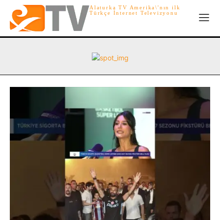
Alaturka TV Amerika\'nın ilk
Türkçe İnternet Televizyonu