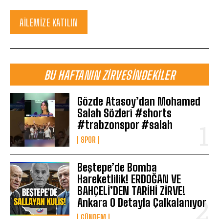
AILEMIZE KATILIN
BU HAFTANIN ZIRVESINDEKILER
Gözde Atasoy’dan Mohamed
Salah Sözleri #shorts
#trabzonspor #salah
SPOR
Beştepe’de Bomba
Hareketlilik! ERDOĞAN VE
BAHÇELİ’DEN TARİHİ ZİRVE!
Ankara O Detayla Çalkalanıyor
GÜNDEM