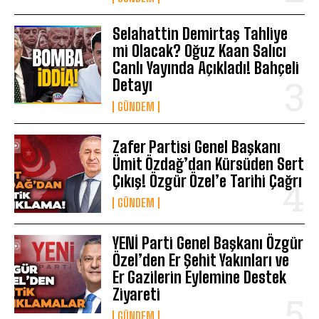
Selahattin Demirtaş Tahliye
mi Olacak? Oğuz Kaan Salıcı
Canlı Yayında Açıkladı! Bahçeli
Detayı
GÜNDEM
Zafer Partisi Genel Başkanı
Ümit Özdağ’dan Kürsüden Sert
Çıkış! Özgür Özel’e Tarihi Çağrı
GÜNDEM
YENİ Parti Genel Başkanı Özgür
Özel’den Er Şehit Yakınları ve
Er Gazilerin Eylemine Destek
Ziyareti
GÜNDEM