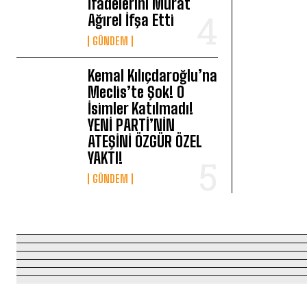
İfadelerini Murat
Ağırel İfşa Etti
GÜNDEM
Kemal Kılıçdaroğlu’na
Meclis’te Şok! O
İsimler Katılmadı!
YENİ PARTİ’NİN
ATEŞİNİ ÖZGÜR ÖZEL
YAKTI!
GÜNDEM