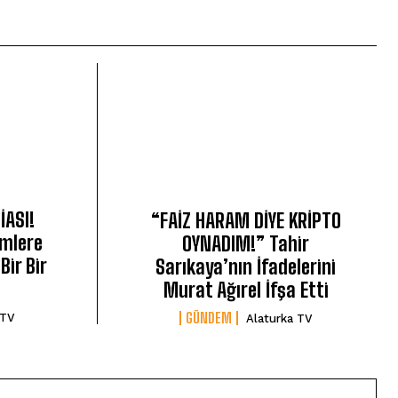
İASI!
“FAİZ HARAM DİYE KRİPTO
imlere
OYNADIM!” Tahir
Bir Bir
Sarıkaya’nın İfadelerini
Murat Ağırel İfşa Etti
GÜNDEM
 TV
Alaturka TV