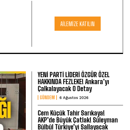
AILEMIZE KATILIN
YENİ PARTİ LİDERİ ÖZGÜR ÖZEL
HAKKINDA FEZLEKE! Ankara’yı
Çalkalayacak O Detay
GÜNDEM
6 Ağustos 2026
Cem Küçük Tahir Sarıkaya!
AKP’de Büyük Çatlak! Süleyman
Bülbül Türkiye’yi Sallayacak