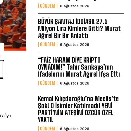
GÜNDEM
6 Ağustos 2026
BÜYÜK ŞANTAJ İDDİASI! 27.5
Milyon Lira Kimlere Gitti? Murat
Ağırel Bir Bir Anlattı
GÜNDEM
6 Ağustos 2026
L
“FAİZ HARAM DİYE KRİPTO
OYNADIM!” Tahir Sarıkaya’nın
İfadelerini Murat Ağırel İfşa Etti
GÜNDEM
6 Ağustos 2026
Kemal Kılıçdaroğlu’na Meclis’te
Şok! O İsimler Katılmadı! YENİ
PARTİ’NİN ATEŞİNİ ÖZGÜR ÖZEL
a'yı
YAKTI!
GÜNDEM
6 Ağustos 2026