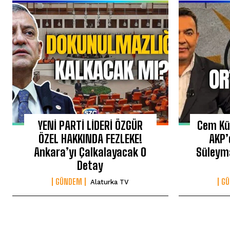
YENİ PARTİ LİDERİ ÖZGÜR
Cem Kü
ÖZEL HAKKINDA FEZLEKE!
AKP’
Ankara’yı Çalkalayacak O
Süleyma
Detay
GÜNDEM
G
Alaturka TV