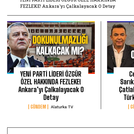
FEZLEKE! Ankara'yı Çalkalayacak O Detay
YENİ PARTİ LİDERİ ÖZGÜR
C
ÖZEL HAKKINDA FEZLEKE!
Sarı
Ankara’yı Çalkalayacak O
Çatla
Detay
Türk
GÜNDEM
G
Alaturka TV