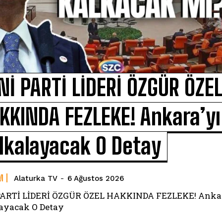
Nİ PARTİ LİDERİ ÖZGÜR ÖZE
KKINDA FEZLEKE! Ankara’yı
lkalayacak O Detay
M
Alaturka TV
-
6 Ağustos 2026
PARTİ LİDERİ ÖZGÜR ÖZEL HAKKINDA FEZLEKE! Ankar
ayacak O Detay