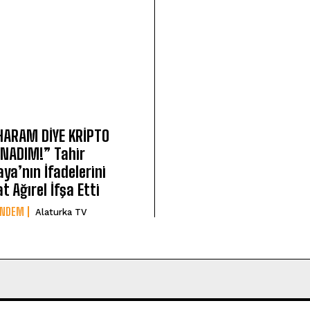
 HARAM DİYE KRİPTO
NADIM!” Tahir
aya’nın İfadelerini
t Ağırel İfşa Etti
ÜNDEM
Alaturka TV