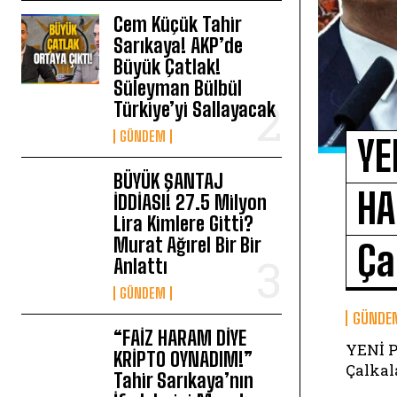
Cem Küçük Tahir
Sarıkaya! AKP’de
Büyük Çatlak!
Süleyman Bülbül
Türkiye’yi Sallayacak
GÜNDEM
YE
BÜYÜK ŞANTAJ
HA
İDDİASI! 27.5 Milyon
Lira Kimlere Gitti?
Murat Ağırel Bir Bir
Ça
Anlattı
GÜNDEM
GÜNDE
“FAİZ HARAM DİYE
YENİ 
KRİPTO OYNADIM!”
Çalkal
Tahir Sarıkaya’nın