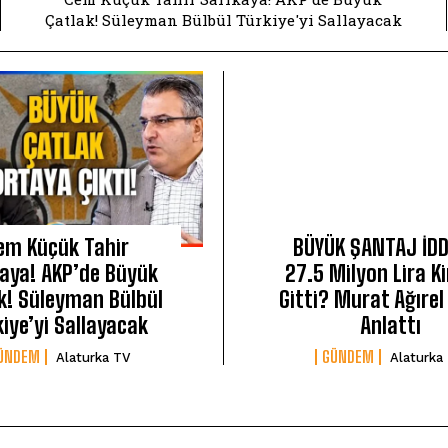
Çatlak! Süleyman Bülbül Türkiye'yi Sallayacak
em Küçük Tahir
BÜYÜK ŞANTAJ İDD
kaya! AKP’de Büyük
27.5 Milyon Lira K
k! Süleyman Bülbül
Gitti? Murat Ağırel 
iye’yi Sallayacak
Anlattı
ÜNDEM
GÜNDEM
Alaturka TV
Alaturka