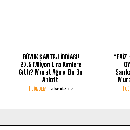
BÜYÜK ŞANTAJ İDDİASI!
“FAİZ
27.5 Milyon Lira Kimlere
OY
Gitti? Murat Ağırel Bir Bir
Sarık
Anlattı
Mura
GÜNDEM
G
Alaturka TV