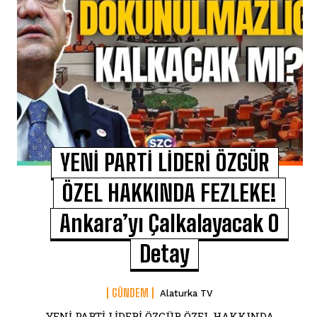
YENİ PARTİ LİDERİ ÖZGÜR
ÖZEL HAKKINDA FEZLEKE!
Ankara’yı Çalkalayacak O
Detay
GÜNDEM
Alaturka TV
YENİ PARTİ LİDERİ ÖZGÜR ÖZEL HAKKINDA