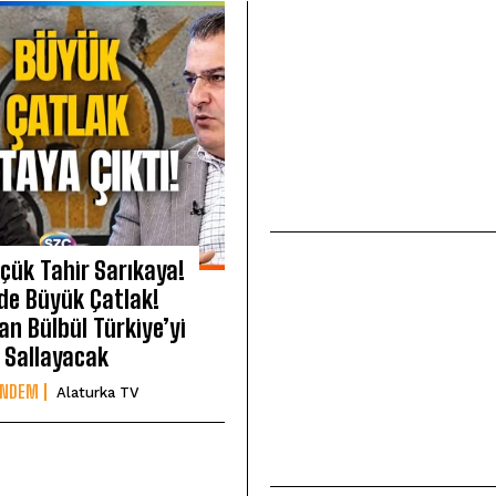
çük Tahir Sarıkaya!
de Büyük Çatlak!
n Bülbül Türkiye’yi
Sallayacak
ÜNDEM
Alaturka TV