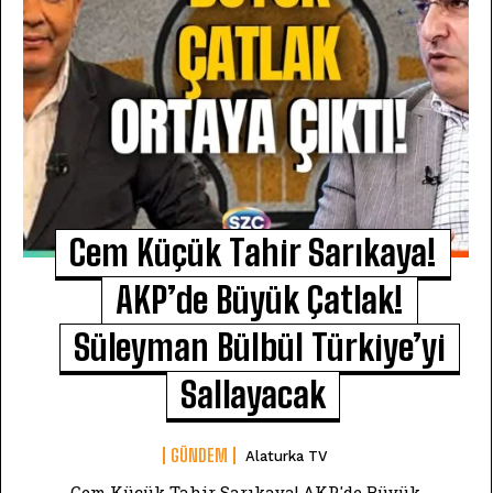
Cem Küçük Tahir Sarıkaya!
AKP’de Büyük Çatlak!
Süleyman Bülbül Türkiye’yi
Sallayacak
GÜNDEM
Alaturka TV
Cem Küçük Tahir Sarıkaya! AKP'de Büyük