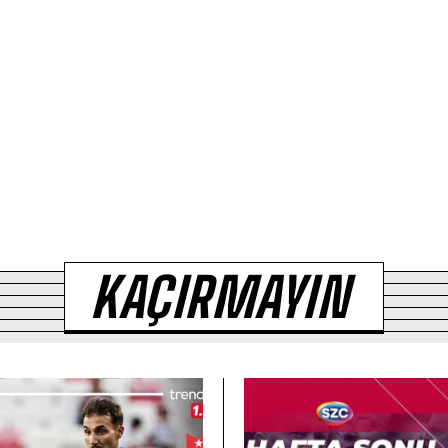
KAÇIRMAYIN