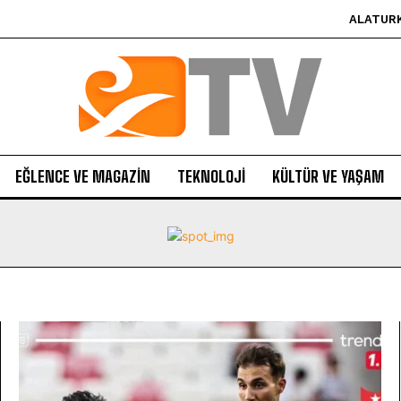
ALATUR
EĞLENCE VE MAGAZIN
TEKNOLOJI
KÜLTÜR VE YAŞAM