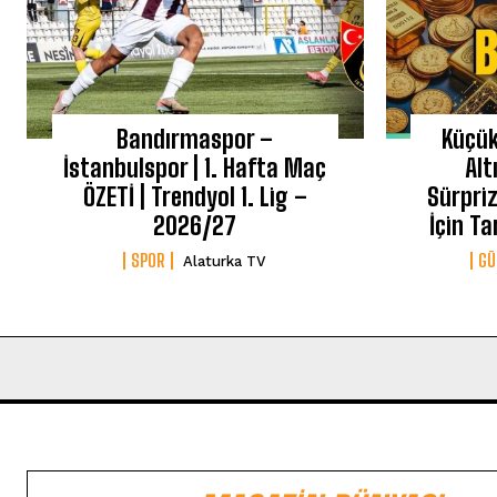
Bandırmaspor –
Küçük
İstanbulspor | 1. Hafta Maç
Alt
ÖZETİ | Trendyol 1. Lig –
Sürpriz
2026/27
İçin Ta
SPOR
G
Alaturka TV