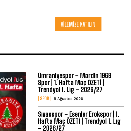
AILEMIZE KATILIN
Ümraniyespor – Mardin 1969
Spor | 1. Hafta Maç ÖZETİ |
Trendyol 1. Lig – 2026/27
SPOR
8 Ağustos 2026
Sivasspor – Esenler Erokspor | 1.
Hafta Maç ÖZETİ | Trendyol 1. Lig
– 2026/27