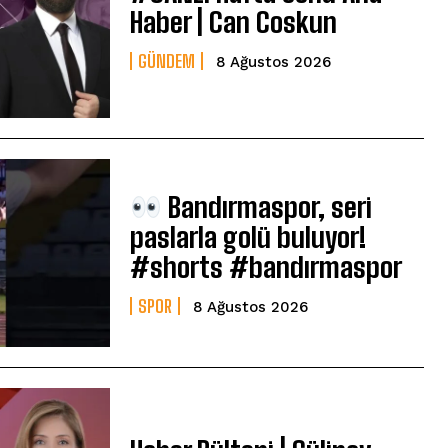
Haber | Can Coskun
GÜNDEM
8 Ağustos 2026
Bandırmaspor, seri
paslarla golü buluyor!
#shorts #bandırmaspor
SPOR
8 Ağustos 2026