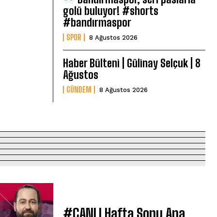
golü buluyor! #shorts
#bandırmaspor
SPOR
8 Ağustos 2026
Haber Bülteni | Gülinay Selçuk | 8
Ağustos
GÜNDEM
8 Ağustos 2026
#CANLI Hafta Sonu Ana