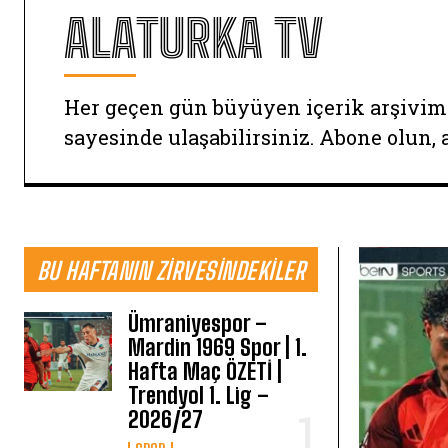
ALATURKA TV
Her geçen gün büyüyen içerik arşivim
sayesinde ulaşabilirsiniz. Abone olun, 
BU HAFTANIN ZIRVESINDEKILER
Ümraniyespor –
Mardin 1969 Spor | 1.
Hafta Maç ÖZETİ |
Trendyol 1. Lig –
2026/27