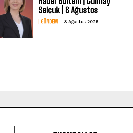
Haber Bülteni | Gülinay
Selçuk | 8 Ağustos
GÜNDEM
8 Ağustos 2026