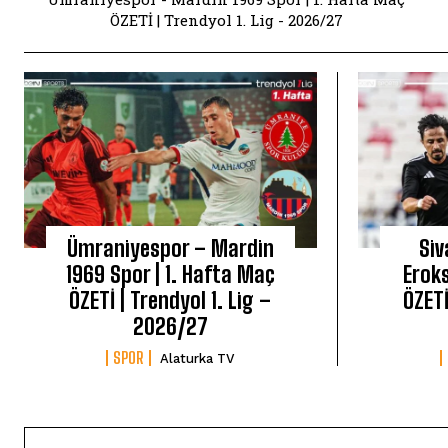
ÖZETİ | Trendyol 1. Lig - 2026/27
Ümraniyespor – Mardin
Siv
1969 Spor | 1. Hafta Maç
Eroks
ÖZETİ | Trendyol 1. Lig –
ÖZETİ
2026/27
SPOR
Alaturka TV