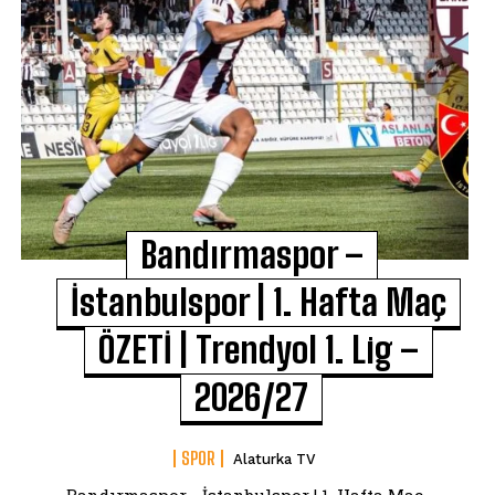
Bandırmaspor –
İstanbulspor | 1. Hafta Maç
ÖZETİ | Trendyol 1. Lig –
2026/27
SPOR
Alaturka TV