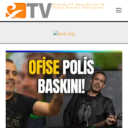
Alaturka TV Amerika\'nın ilk
Türkçe İnternet Televizyonu