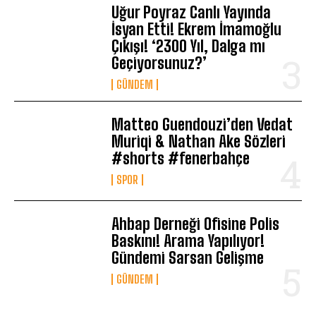
Uğur Poyraz Canlı Yayında
İsyan Etti! Ekrem İmamoğlu
Çıkışı! ‘2300 Yıl, Dalga mı
Geçiyorsunuz?’
GÜNDEM
Matteo Guendouzi’den Vedat
Muriqi & Nathan Ake Sözleri
#shorts #fenerbahçe
SPOR
Ahbap Derneği Ofisine Polis
Baskını! Arama Yapılıyor!
Gündemi Sarsan Gelişme
GÜNDEM