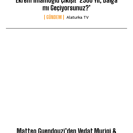
Ekrem İmamoğlu Çıkışı! ‘2300 Yıl, Dalga
mı Geçiyorsunuz?’
GÜNDEM
Alaturka TV
Matteo Guendouzi’den Vedat Muriqi &