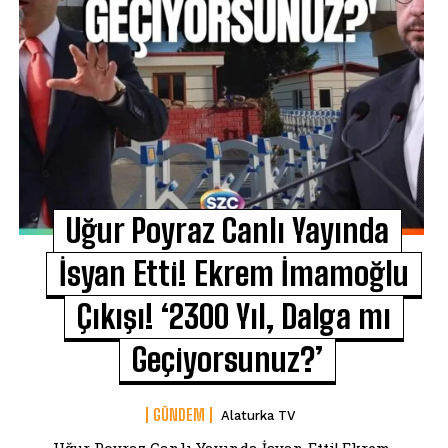
Uğur Poyraz Canlı Yayında
İsyan Etti! Ekrem İmamoğlu
Çıkışı! ‘2300 Yıl, Dalga mı
Geçiyorsunuz?’
GÜNDEM
Alaturka TV