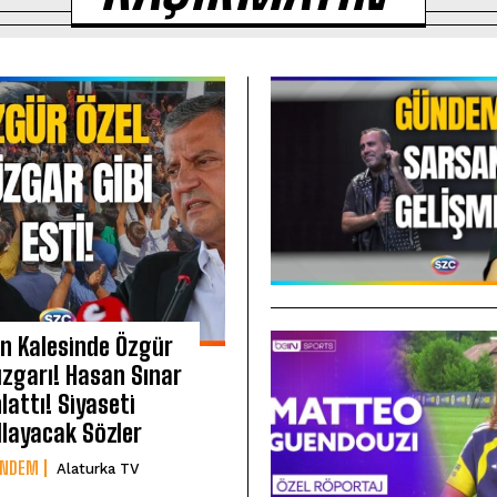
in Kalesinde Özgür
üzgarı! Hasan Sınar
lattı! Siyaseti
llayacak Sözler
ÜNDEM
Alaturka TV