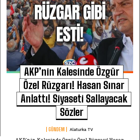
AKP’nin Kalesinde Özgür
Özel Rüzgarı! Hasan Sınar
Anlattı! Siyaseti Sallayacak
Sözler
GÜNDEM
Alaturka TV
AKP'nin Kalesinde Özgür Özel Rüzgarı! Hasan