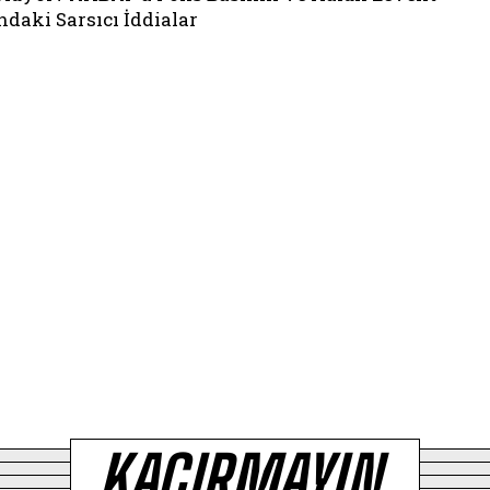
daki Sarsıcı İddialar
KAÇIRMAYIN