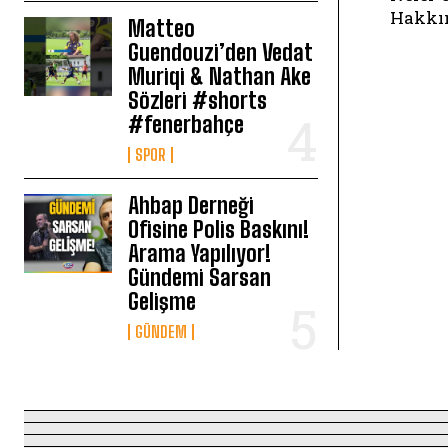
Hakkın
Matteo
Guendouzi’den Vedat
Muriqi & Nathan Ake
Sözleri #shorts
#fenerbahçe
SPOR
Ahbap Derneği
Ofisine Polis Baskını!
Arama Yapılıyor!
Gündemi Sarsan
Gelişme
GÜNDEM