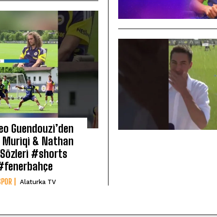
eo Guendouzi’den
 Muriqi & Nathan
 Sözleri #shorts
#fenerbahçe
SPOR
Alaturka TV