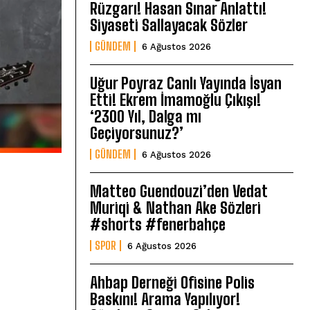
Rüzgarı! Hasan Sınar Anlattı!
Siyaseti Sallayacak Sözler
GÜNDEM
6 Ağustos 2026
Uğur Poyraz Canlı Yayında İsyan
Etti! Ekrem İmamoğlu Çıkışı!
‘2300 Yıl, Dalga mı
Geçiyorsunuz?’
GÜNDEM
6 Ağustos 2026
Matteo Guendouzi’den Vedat
Muriqi & Nathan Ake Sözleri
#shorts #fenerbahçe
SPOR
6 Ağustos 2026
Ahbap Derneği Ofisine Polis
Baskını! Arama Yapılıyor!