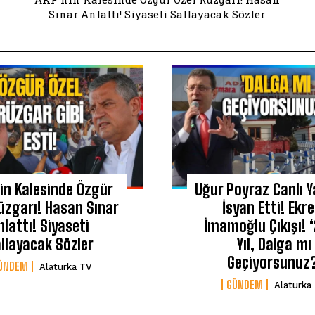
Sınar Anlattı! Siyaseti Sallayacak Sözler
in Kalesinde Özgür
Uğur Poyraz Canlı 
üzgarı! Hasan Sınar
İsyan Etti! Ekr
nlattı! Siyaseti
İmamoğlu Çıkışı! 
llayacak Sözler
Yıl, Dalga mı
Geçiyorsunuz
ÜNDEM
Alaturka TV
GÜNDEM
Alaturka