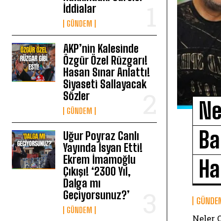
İddialar
GÜNDEM
AKP’nin Kalesinde
Özgür Özel Rüzgarı!
Hasan Sınar Anlattı!
Siyaseti Sallayacak
Sözler
Ne
GÜNDEM
Ba
Uğur Poyraz Canlı
Yayında İsyan Etti!
Ekrem İmamoğlu
Ha
Çıkışı! ‘2300 Yıl,
Dalga mı
Geçiyorsunuz?’
GÜNDE
GÜNDEM
Neler 