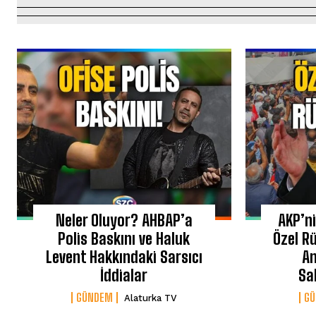
Neler Oluyor? AHBAP’a
AKP’n
Polis Baskını ve Haluk
Özel R
Levent Hakkındaki Sarsıcı
An
İddialar
Sa
GÜNDEM
G
Alaturka TV