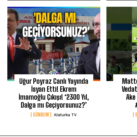
Uğur Poyraz Canlı Yayında
Matt
İsyan Etti! Ekrem
Vedat
İmamoğlu Çıkışı! ‘2300 Yıl,
Ake
Dalga mı Geçiyorsunuz?’
GÜNDEM
Alaturka TV