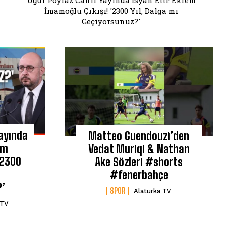
Uğur Poyraz Canlı Yayında İsyan Etti! Ekrem
İmamoğlu Çıkışı! '2300 Yıl, Dalga mı
Geçiyorsunuz?'
Yayında
Matteo Guendouzi’den
em
Vedat Muriqi & Nathan
‘2300
Ake Sözleri #shorts
#fenerbahçe
?’
SPOR
Alaturka TV
 TV