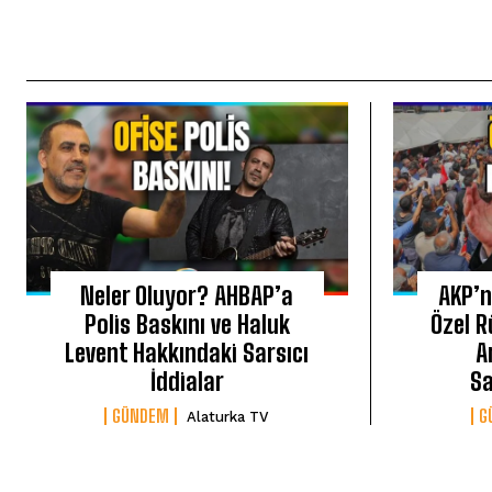
Neler Oluyor? AHBAP’a
AKP’n
Polis Baskını ve Haluk
Özel R
Levent Hakkındaki Sarsıcı
A
İddialar
Sa
GÜNDEM
G
Alaturka TV