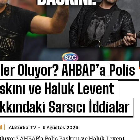
ler Oluyor? AHBAP’a Polis
skını ve Haluk Levent
kkındaki Sarsıcı İddialar
M
Alaturka TV
-
6 Ağustos 2026
Oluyor? AHBAP'a Polis Baskını ve Haluk Levent