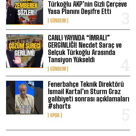
Türkoğlu AKP’nin Gizli Çerçeve
Yasa Planını Deşifre Etti
GÜNDEM
CANLI YAYINDA “İMRALI”
GERGİNLİĞİ! Necdet Saraç ve
Selçuk Türkoğlu Arasında
Tansiyon Yükseldi
GÜNDEM
Fenerbahçe Teknik Direktörü
İsmail Kartal’ın Sturm Graz
galibiyeti sonrası açıklamaları
#shorts
SPOR