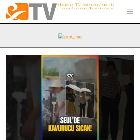
Alaturka TV Amerika\'nın ilk
Türkçe İnternet Televizyonu