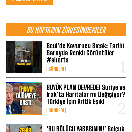
BU HAFTANIN ZIRVESINDEKILER
Seul’de Kavurucu Sıcak: Tarihi
Sarayda Renkli Görüntüler
#shorts
GÜNDEM
BÜYÜK PLAN DEVREDE! Suriye ve
Irak’ta Haritalar mı Değişiyor?
Türkiye İçin Kritik Eşik!
GÜNDEM
‘BU BÖLÜCÜ YASASININ!’ Selçuk