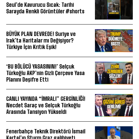
Seul’de Kavurucu Sıcak: Tarihi
Sarayda Renkli Görüntüler #shorts
BÜYÜK PLAN DEVREDE! Suriye ve
Irak’ta Haritalar mı Değişiyor?
Türkiye İçin Kritik Eşik!
‘BU BÖLÜCÜ YASASININ!’ Selçuk
Türkoğlu AKP’nin Gizli Çerçeve Yasa
Planını Deşifre Etti
CANLI YAYINDA “İMRALI” GERGİNLİĞİ!
Necdet Saraç ve Selçuk Türkoğlu
Arasında Tansiyon Yükseldi
Fenerbahçe Teknik Direktörü İsmail
Kartal’ın Sturm Graz galibiyeti