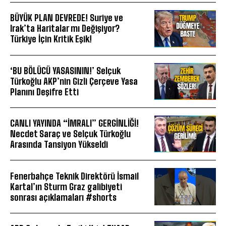
BÜYÜK PLAN DEVREDE! Suriye ve
Irak’ta Haritalar mı Değişiyor?
Türkiye İçin Kritik Eşik!
‘BU BÖLÜCÜ YASASININ!’ Selçuk
Türkoğlu AKP’nin Gizli Çerçeve Yasa
Planını Deşifre Etti
CANLI YAYINDA “İMRALI” GERGİNLİĞİ!
Necdet Saraç ve Selçuk Türkoğlu
Arasında Tansiyon Yükseldi
Fenerbahçe Teknik Direktörü İsmail
Kartal’ın Sturm Graz galibiyeti
sonrası açıklamaları #shorts