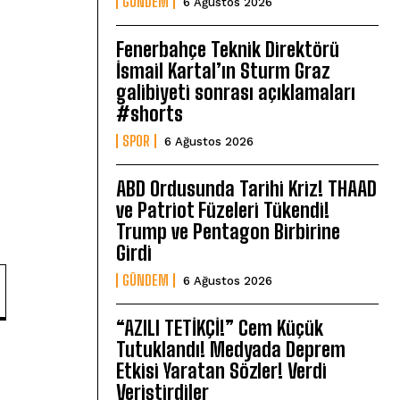
GÜNDEM
6 Ağustos 2026
Fenerbahçe Teknik Direktörü
İsmail Kartal’ın Sturm Graz
galibiyeti sonrası açıklamaları
#shorts
SPOR
6 Ağustos 2026
ABD Ordusunda Tarihi Kriz! THAAD
ve Patriot Füzeleri Tükendi!
Trump ve Pentagon Birbirine
Girdi
GÜNDEM
6 Ağustos 2026
“AZILI TETİKÇİ!” Cem Küçük
Tutuklandı! Medyada Deprem
Etkisi Yaratan Sözler! Verdi
Veriştirdiler