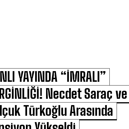
NLI YAYINDA “İMRALI”
RGİNLİĞİ! Necdet Saraç ve
lçuk Türkoğlu Arasında
nsiyon Yükseldi