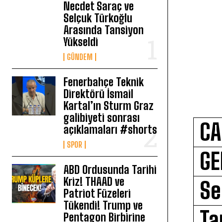
Necdet Saraç ve
Selçuk Türkoğlu
Arasında Tansiyon
Yükseldi
GÜNDEM
Fenerbahçe Teknik
Direktörü İsmail
Kartal’ın Sturm Graz
galibiyeti sonrası
CA
açıklamaları #shorts
SPOR
GE
ABD Ordusunda Tarihi
Kriz! THAAD ve
Se
Patriot Füzeleri
Tükendi! Trump ve
Ta
Pentagon Birbirine