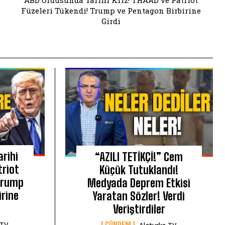
ABD Ordusunda Tarihi Kriz! THAAD ve Patriot
Füzeleri Tükendi! Trump ve Pentagon Birbirine
Girdi
rihi
“AZILI TETİKÇİ!” Cem
triot
Küçük Tutuklandı!
 Trump
Medyada Deprem Etkisi
irine
Yaratan Sözler! Verdi
Veriştirdiler
GÜNDEM
 TV