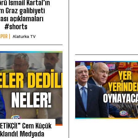
örü İsmail Kartal’ın
m Graz galibiyeti
ası açıklamaları
#shorts
SPOR
Alaturka TV
TETİKÇİ!” Cem Küçük
klandı! Medyada