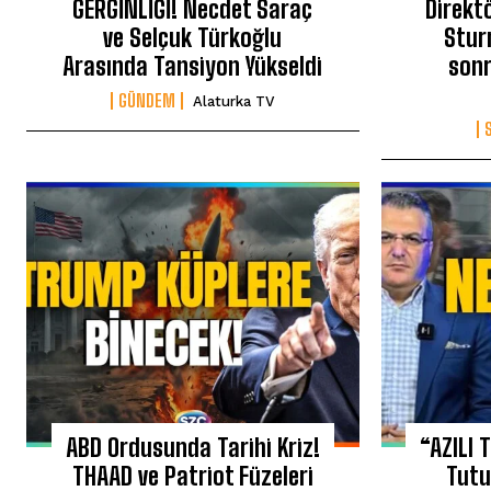
GERGİNLİĞİ! Necdet Saraç
Direkt
ve Selçuk Türkoğlu
Stur
Arasında Tansiyon Yükseldi
sonr
GÜNDEM
Alaturka TV
ABD Ordusunda Tarihi Kriz!
“AZILI 
THAAD ve Patriot Füzeleri
Tutu