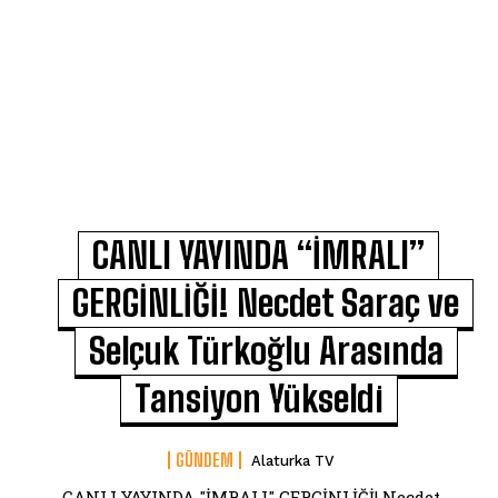
CANLI YAYINDA “İMRALI”
GERGİNLİĞİ! Necdet Saraç ve
Selçuk Türkoğlu Arasında
Tansiyon Yükseldi
GÜNDEM
Alaturka TV
CANLI YAYINDA "İMRALI" GERGİNLİĞİ! Necdet