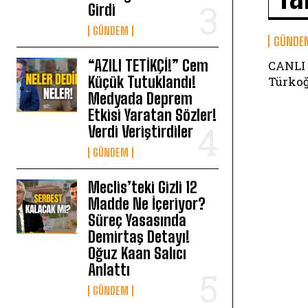
Girdi
GÜNDEM
GÜNDE
“AZILI TETİKÇİ!” Cem
CANLI 
Küçük Tutuklandı!
Türkoğ
Medyada Deprem
Etkisi Yaratan Sözler!
Verdi Veriştirdiler
GÜNDEM
Meclis’teki Gizli 12
Madde Ne İçeriyor?
Süreç Yasasında
Demirtaş Detayı!
Oğuz Kaan Salıcı
Anlattı
GÜNDEM