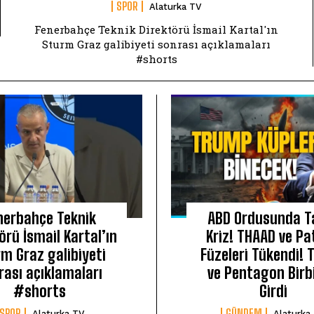
SPOR
Alaturka TV
Fenerbahçe Teknik Direktörü İsmail Kartal'ın
Sturm Graz galibiyeti sonrası açıklamaları
#shorts
nerbahçe Teknik
ABD Ordusunda Ta
örü İsmail Kartal’ın
Kriz! THAAD ve Pa
m Graz galibiyeti
Füzeleri Tükendi!
rası açıklamaları
ve Pentagon Birb
#shorts
Girdi
SPOR
GÜNDEM
Alaturka TV
Alaturka