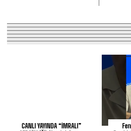
CANLI YAYINDA “İMRALI”
Fen