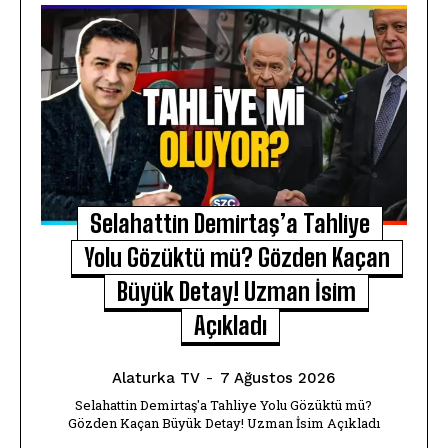
Selahattin Demirtaş’a Tahliye
Yolu Gözüktü mü? Gözden Kaçan
Büyük Detay! Uzman İsim
Açıkladı
Alaturka TV
-
7 Ağustos 2026
Selahattin Demirtaş'a Tahliye Yolu Gözüktü mü?
Gözden Kaçan Büyük Detay! Uzman İsim Açıkladı