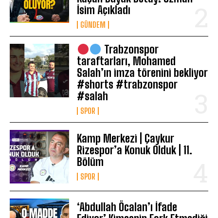
İsim Açıkladı
GÜNDEM
Trabzonspor
taraftarları, Mohamed
Salah’ın imza törenini bekliyor
#shorts #trabzonspor
#salah
SPOR
Kamp Merkezi | Çaykur
Rizespor’a Konuk Olduk | 11.
Bölüm
SPOR
‘Abdullah Öcalan’ı İfade