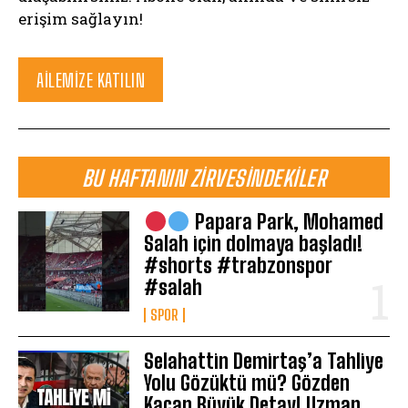
erişim sağlayın!
AILEMIZE KATILIN
BU HAFTANIN ZIRVESINDEKILER
Papara Park, Mohamed
Salah için dolmaya başladı!
#shorts #trabzonspor
#salah
SPOR
Selahattin Demirtaş’a Tahliye
Yolu Gözüktü mü? Gözden
Kaçan Büyük Detay! Uzman