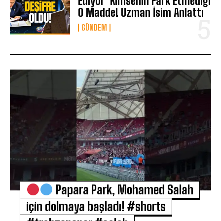
Ediyor’ Kimsenin Fark Etmediği
O Madde! Uzman İsim Anlattı
GÜNDEM
Papara Park, Mohamed Salah
için dolmaya başladı! #shorts