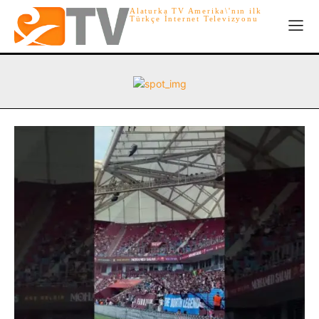
Alaturka TV Amerika\'nın ilk
Türkçe İnternet Televizyonu