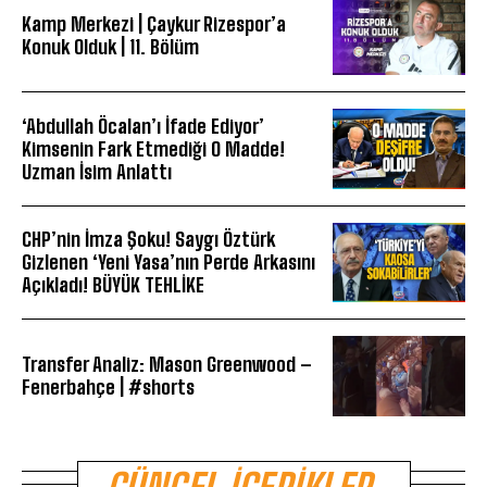
Kamp Merkezi | Çaykur Rizespor’a
Konuk Olduk | 11. Bölüm
‘Abdullah Öcalan’ı İfade Ediyor’
Kimsenin Fark Etmediği O Madde!
Uzman İsim Anlattı
CHP’nin İmza Şoku! Saygı Öztürk
Gizlenen ‘Yeni Yasa’nın Perde Arkasını
Açıkladı! BÜYÜK TEHLİKE
Transfer Analiz: Mason Greenwood –
Fenerbahçe | #shorts