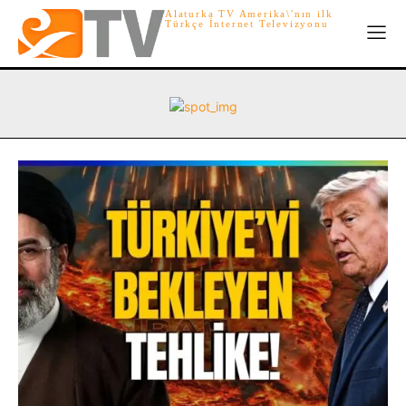
Alaturka TV Amerika\'nın ilk
Türkçe İnternet Televizyonu