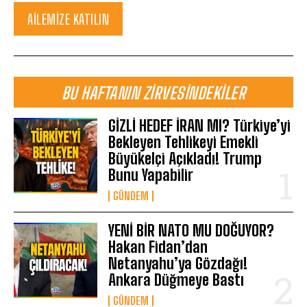
AILEMIZE KATILIN
BU HAFTANIN ZIRVESINDEKILER
GİZLİ HEDEF İRAN MI? Türkiye’yi
Bekleyen Tehlikeyi Emekli
Büyükelçi Açıkladı! Trump
Bunu Yapabilir
GÜNDEM
YENİ BİR NATO MU DOĞUYOR?
Hakan Fidan’dan
Netanyahu’ya Gözdağı!
Ankara Düğmeye Bastı
GÜNDEM