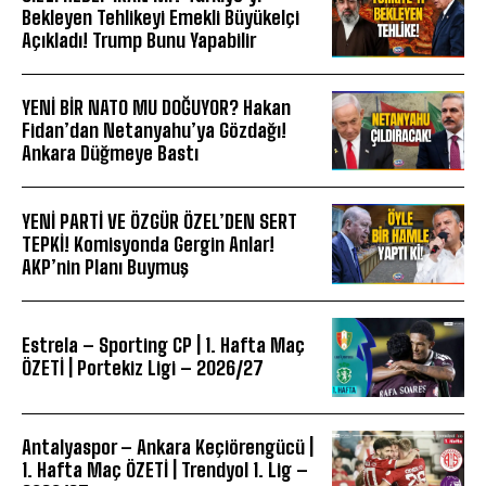
Bekleyen Tehlikeyi Emekli Büyükelçi
Açıkladı! Trump Bunu Yapabilir
YENİ BİR NATO MU DOĞUYOR? Hakan
Fidan’dan Netanyahu’ya Gözdağı!
Ankara Düğmeye Bastı
YENİ PARTİ VE ÖZGÜR ÖZEL’DEN SERT
TEPKİ! Komisyonda Gergin Anlar!
AKP’nin Planı Buymuş
Estrela – Sporting CP | 1. Hafta Maç
ÖZETİ | Portekiz Ligi – 2026/27
Antalyaspor – Ankara Keçiörengücü |
1. Hafta Maç ÖZETİ | Trendyol 1. Lig –