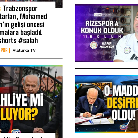
Trabzonspor
tarları, Mohamed
h’ın gelişi öncesi
nmalara başladı!
horts #salah
SPOR
Alaturka TV