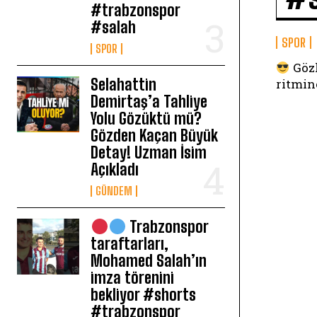
#trabzonspor
#salah
SPOR
SPOR
Gözl
Selahattin
ritmin
Demirtaş’a Tahliye
Yolu Gözüktü mü?
Gözden Kaçan Büyük
Detay! Uzman İsim
Açıkladı
GÜNDEM
Trabzonspor
taraftarları,
Mohamed Salah’ın
imza törenini
bekliyor #shorts
#trabzonspor