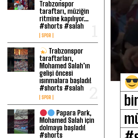
Trabzonspor
taraftarı, müziğin
ritmine kapılıyor…
#shorts #salah
SPOR
Trabzonspor
taraftarları,
Mohamed Salah’ın
gelişi öncesi
ısınmalara başladı!
#shorts #salah
bi
SPOR
Papara Park,
mü
Mohamed Salah için
dolmaya başladı!
#s
#shorts