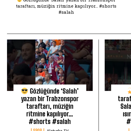
taraftarı, müziğin ritmine kapılıyor… #shorts
#salah
Gözlüğünde ‘Salah’
yazan bir Trabzonspor
tara
taraftarı, müziğin
Sala
ritmine kapılıyor…
ısı
#shorts #salah
#
SPOR
Alaturka TV