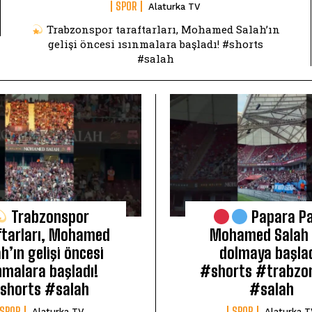
SPOR
Alaturka TV
Trabzonspor taraftarları, Mohamed Salah’ın
gelişi öncesi ısınmalara başladı! #shorts
#salah
Trabzonspor
Papara Pa
ftarları, Mohamed
Mohamed Salah 
h’ın gelişi öncesi
dolmaya başlad
nmalara başladı!
#shorts #trabzo
shorts #salah
#salah
SPOR
SPOR
Alaturka TV
Alaturka 