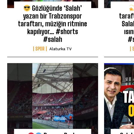
Gözlüğünde ‘Salah’
yazan bir Trabzonspor
taraf
taraftarı, müziğin ritmine
Sala
kapılıyor… #shorts
ısı
#salah
#s
SPOR
Alaturka TV