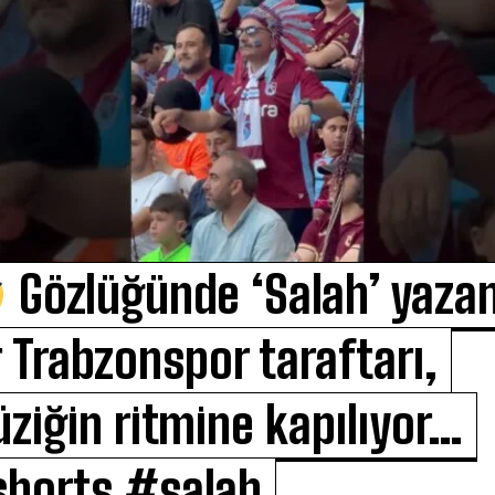
Gözlüğünde ‘Salah’ yaza
r Trabzonspor taraftarı,
ziğin ritmine kapılıyor…
horts #salah