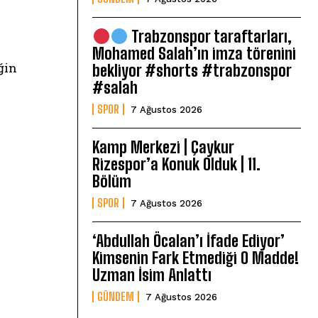
Trabzonspor taraftarları,
Mohamed Salah’ın imza törenini
ğin
bekliyor #shorts #trabzonspor
#salah
SPOR
7 Ağustos 2026
Kamp Merkezi | Çaykur
Rizespor’a Konuk Olduk | 11.
Bölüm
SPOR
7 Ağustos 2026
‘Abdullah Öcalan’ı İfade Ediyor’
Kimsenin Fark Etmediği O Madde!
Uzman İsim Anlattı
GÜNDEM
7 Ağustos 2026