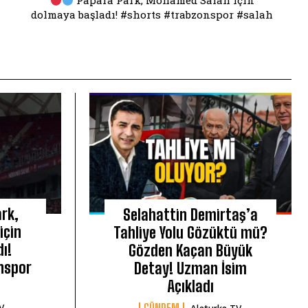
Papara Park, Mohamed Salah için
dolmaya başladı! #shorts #trabzonspor #salah
rk,
Selahattin Demirtaş’a
için
Tahliye Yolu Gözüktü mü?
ı!
Gözden Kaçan Büyük
nspor
Detay! Uzman İsim
Açıkladı
GÜNDEM
TV