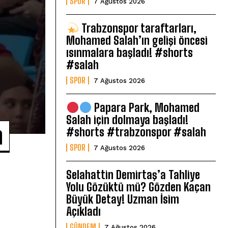
SPOR
7 Ağustos 2026
Trabzonspor taraftarları,
Mohamed Salah’ın gelişi öncesi
ısınmalara başladı! #shorts
#salah
SPOR
7 Ağustos 2026
Papara Park, Mohamed
Salah için dolmaya başladı!
n
#shorts #trabzonspor #salah
SPOR
7 Ağustos 2026
Selahattin Demirtaş’a Tahliye
Yolu Gözüktü mü? Gözden Kaçan
Büyük Detay! Uzman İsim
Açıkladı
GÜNDEM
7 Ağustos 2026