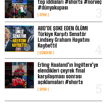
top iddiaları #shorts #norveç
#dünyakupası
SPOR
ABD’DE ŞOKE EDEN ÖLÜM!
Türkiye Karşıtı Senatör
Lindsey Graham Hayatını
Kaybetti!
GÜNDEM
Erling Haaland’ın İngiltere’ye
elendikleri çeyrek final
karşılaşması sonrası
açıklamaları #shorts
SPOR