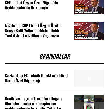
CHP Lideri Özgür Özel Niğde’de
Açıklamalarda Bulunuyor
Niğde’de CHP Lideri Özgür Özel’e
Sevgi Seli! Yollar Caddeler Doldu
Taştı! Adeta İzdiham Yaşanıyor!
SKANDALLAR
Gaziantep FK Teknik Direktörü Mirel
Radoi Özel Röportajı
Beşiktaş’ın yeni transferi Doğan
Alemdar, basın mensuplarına
açıklamalarda bulundu #shorts