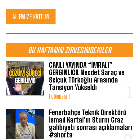
AILEMIZE KATILIN
BU HAFTANIN ZIRVESINDEKILER
CANLI YAYINDA “İMRALI”
GERGİNLİĞİ! Necdet Saraç ve
Selçuk Türkoğlu Arasında
Tansiyon Yükseldi
GÜNDEM
Fenerbahçe Teknik Direktörü
İsmail Kartal’ın Sturm Graz
galibiyeti sonrası açıklamaları
#shorts