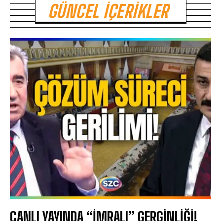
GÜNCEL İÇERIKLER
CANLI YAYINDA “İMRALI” GERGİNLİĞİ!