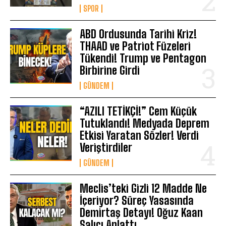
SPOR
ABD Ordusunda Tarihi Kriz!
THAAD ve Patriot Füzeleri
Tükendi! Trump ve Pentagon
Birbirine Girdi
GÜNDEM
“AZILI TETİKÇİ!” Cem Küçük
Tutuklandı! Medyada Deprem
Etkisi Yaratan Sözler! Verdi
Veriştirdiler
GÜNDEM
Meclis’teki Gizli 12 Madde Ne
İçeriyor? Süreç Yasasında
Demirtaş Detayı! Oğuz Kaan
Salıcı Anlattı