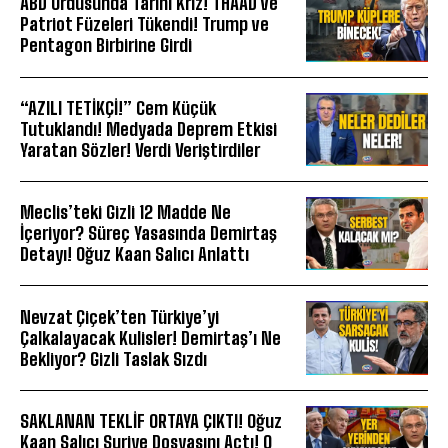
ABD Ordusunda Tarihi Kriz! THAAD ve
Patriot Füzeleri Tükendi! Trump ve
Pentagon Birbirine Girdi
“AZILI TETİKÇİ!” Cem Küçük
Tutuklandı! Medyada Deprem Etkisi
Yaratan Sözler! Verdi Veriştirdiler
Meclis’teki Gizli 12 Madde Ne
İçeriyor? Süreç Yasasında Demirtaş
Detayı! Oğuz Kaan Salıcı Anlattı
Nevzat Çiçek’ten Türkiye’yi
Çalkalayacak Kulisler! Demirtaş’ı Ne
Bekliyor? Gizli Taslak Sızdı
SAKLANAN TEKLİF ORTAYA ÇIKTI! Oğuz
Kaan Salıcı Suriye Dosyasını Açtı! O