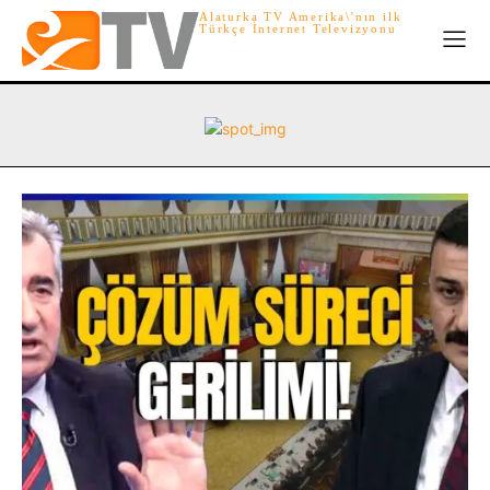
Alaturka TV Amerika\'nın ilk
Türkçe İnternet Televizyonu