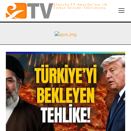
Alaturka TV Amerika\'nın ilk
Türkçe İnternet Televizyonu