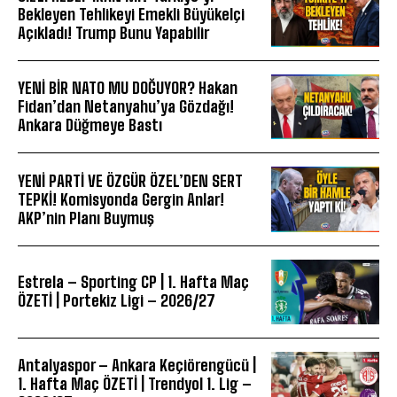
Bekleyen Tehlikeyi Emekli Büyükelçi
Açıkladı! Trump Bunu Yapabilir
YENİ BİR NATO MU DOĞUYOR? Hakan
Fidan’dan Netanyahu’ya Gözdağı!
Ankara Düğmeye Bastı
YENİ PARTİ VE ÖZGÜR ÖZEL’DEN SERT
TEPKİ! Komisyonda Gergin Anlar!
AKP’nin Planı Buymuş
Estrela – Sporting CP | 1. Hafta Maç
ÖZETİ | Portekiz Ligi – 2026/27
Antalyaspor – Ankara Keçiörengücü |
1. Hafta Maç ÖZETİ | Trendyol 1. Lig –