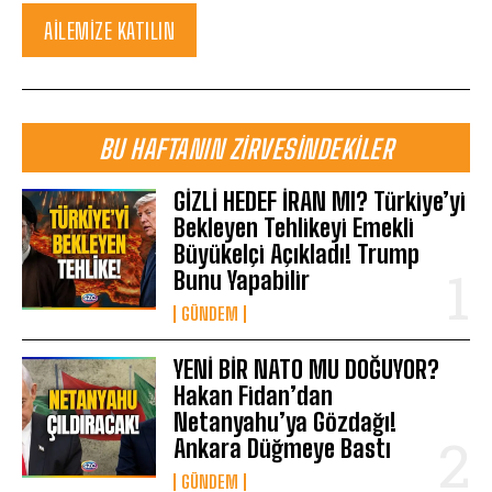
AILEMIZE KATILIN
BU HAFTANIN ZIRVESINDEKILER
GİZLİ HEDEF İRAN MI? Türkiye’yi
Bekleyen Tehlikeyi Emekli
Büyükelçi Açıkladı! Trump
Bunu Yapabilir
GÜNDEM
YENİ BİR NATO MU DOĞUYOR?
Hakan Fidan’dan
Netanyahu’ya Gözdağı!
Ankara Düğmeye Bastı
GÜNDEM