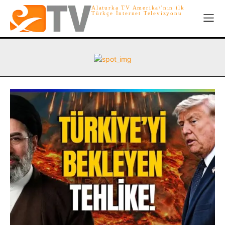
Alaturka TV Amerika\'nın ilk
Türkçe İnternet Televizyonu