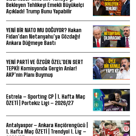
Bekleyen Tehlikeyi Emekli Büyükelçi
Açıkladı! Trump Bunu Yapabilir
YENİ BİR NATO MU DOĞUYOR? Hakan
Fidan’dan Netanyahu’ya Gözdağı!
Ankara Düğmeye Bastı
YENİ PARTİ VE ÖZGÜR ÖZEL’DEN SERT
TEPKİ! Komisyonda Gergin Anlar!
AKP’nin Planı Buymuş
Estrela – Sporting CP | 1. Hafta Maç
ÖZETİ | Portekiz Ligi – 2026/27
Antalyaspor – Ankara Keçiörengücü |
1. Hafta Maç ÖZETİ | Trendyol 1. Lig –