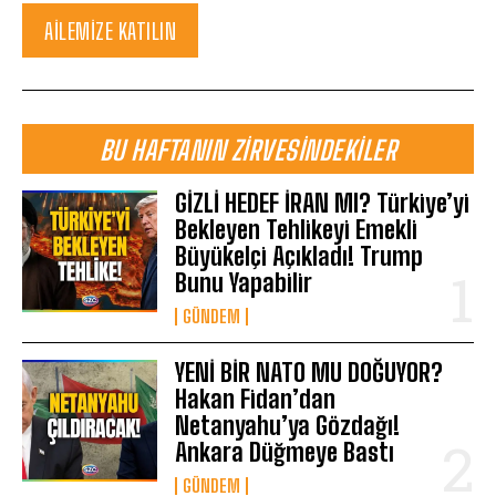
AILEMIZE KATILIN
BU HAFTANIN ZIRVESINDEKILER
GİZLİ HEDEF İRAN MI? Türkiye’yi
Bekleyen Tehlikeyi Emekli
Büyükelçi Açıkladı! Trump
Bunu Yapabilir
GÜNDEM
YENİ BİR NATO MU DOĞUYOR?
Hakan Fidan’dan
Netanyahu’ya Gözdağı!
Ankara Düğmeye Bastı
GÜNDEM