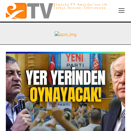
Alaturka TV Amerika\'nın ilk
Türkçe İnternet Televizyonu