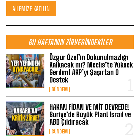
AILEMIZE KATILIN
BU HAFTANIN ZIRVESINDEKILER
Özgür Özel’in Dokunulmazlığı
Kalkacak mı? Meclis’te Yüksek
Gerilim! AKP’yi Şaşırtan O
Destek
GÜNDEM
HAKAN FİDAN VE MİT DEVREDE!
Suriye’de Büyük Plan! İsrail ve
ABD Çıldıracak
GÜNDEM