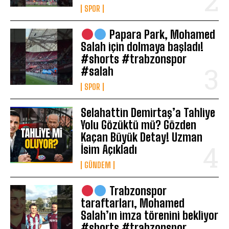
SPOR
Papara Park, Mohamed
Salah için dolmaya başladı!
#shorts #trabzonspor
#salah
SPOR
Selahattin Demirtaş’a Tahliye
Yolu Gözüktü mü? Gözden
Kaçan Büyük Detay! Uzman
İsim Açıkladı
GÜNDEM
Trabzonspor
taraftarları, Mohamed
Salah’ın imza törenini bekliyor
#shorts #trabzonspor