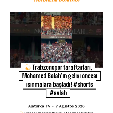
Trabzonspor taraftarları,
Mohamed Salah’ın gelişi öncesi
ısınmalara başladı! #shorts
#salah
Alaturka TV
-
7 Ağustos 2026