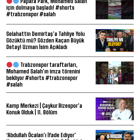
Papara Park, Mohamed Salah
için dolmaya başladı! #shorts
#trabzonspor #salah
Selahattin Demirtaş’a Tahliye Yolu
Gözüktü mü? Gözden Kaçan Büyük
Detay! Uzman İsim Açıkladı
Trabzonspor taraftarları,
Mohamed Salah’ın imza törenini
bekliyor #shorts #trabzonspor
#salah
Kamp Merkezi | Çaykur Rizespor’a
Konuk Olduk | 11. Bölüm
‘Abdullah Öcalan’ı İfade Ediyor’