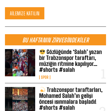
AILEMIZE KATILIN
BU HAFTANIN ZIRVESINDEKILER
Gözlüğünde ‘Salah’ yazan
bir Trabzonspor taraftarı,
müziğin ritmine kapılıyor…
#shorts #salah
SPOR
Trabzonspor taraftarları,
Mohamed Salah’ın gelişi
öncesi ısınmalara başladı!
#shorts #salah