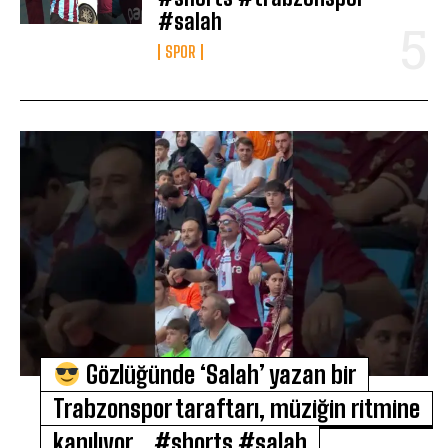
#salah
SPOR
Gözlüğünde ‘Salah’ yazan bir
Trabzonspor taraftarı, müziğin ritmine
kapılıyor… #shorts #salah