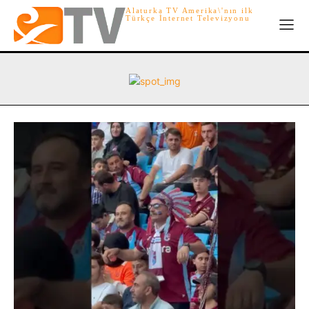
Alaturka TV Amerika\'nın ilk
Türkçe İnternet Televizyonu