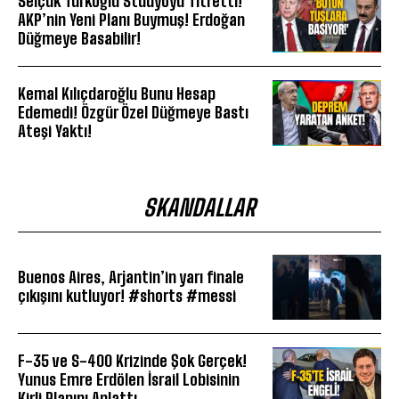
Selçuk Türkoğlu Stüdyoyu Titretti!
AKP’nin Yeni Planı Buymuş! Erdoğan
Düğmeye Basabilir!
Kemal Kılıçdaroğlu Bunu Hesap
Edemedi! Özgür Özel Düğmeye Bastı
Ateşi Yaktı!
SKANDALLAR
Buenos Aires, Arjantin’in yarı finale
çıkışını kutluyor! #shorts #messi
F-35 ve S-400 Krizinde Şok Gerçek!
Yunus Emre Erdölen İsrail Lobisinin
Kirli Planını Anlattı