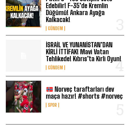
Edebilir! F-35’de Kremlin
Düğümü! Ankara Ayağa
Kalkacak!
GÜNDEM
İSRAİL VE YUNANİSTAN’DAN
KİRLİ İTTİFAK! Mavi Vatan
Tehlikede! Kıbrıs’ta Kirli Oyun!
GÜNDEM
Norveç taraftarları dev
maça hazır! #shorts #norveç
SPOR