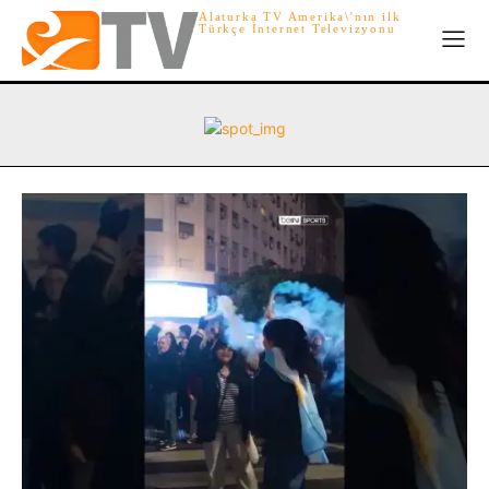
Alaturka TV Amerika\'nın ilk
Türkçe İnternet Televizyonu