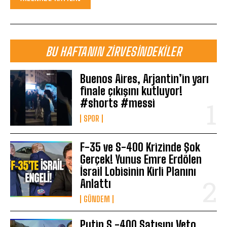
BU HAFTANIN ZIRVESINDEKILER
Buenos Aires, Arjantin’in yarı
finale çıkışını kutluyor!
#shorts #messi
SPOR
F-35 ve S-400 Krizinde Şok
Gerçek! Yunus Emre Erdölen
İsrail Lobisinin Kirli Planını
Anlattı
GÜNDEM
Putin S -400 Satışını Veto