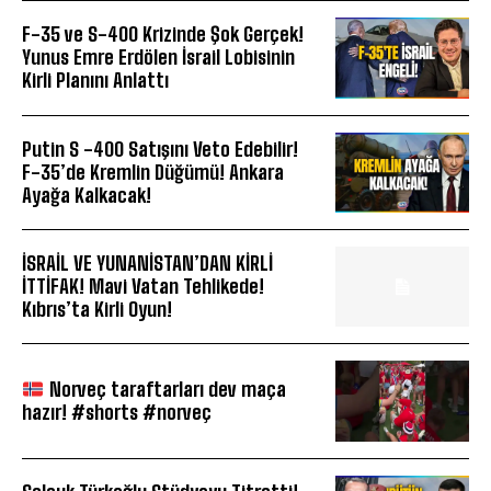
F-35 ve S-400 Krizinde Şok Gerçek!
Yunus Emre Erdölen İsrail Lobisinin
Kirli Planını Anlattı
Putin S -400 Satışını Veto Edebilir!
F-35’de Kremlin Düğümü! Ankara
Ayağa Kalkacak!
İSRAİL VE YUNANİSTAN’DAN KİRLİ
İTTİFAK! Mavi Vatan Tehlikede!
Kıbrıs’ta Kirli Oyun!
Norveç taraftarları dev maça
hazır! #shorts #norveç