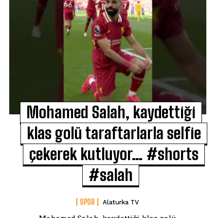
Mohamed Salah, kaydettiği
klas golü taraftarlarla selfie
çekerek kutluyor… #shorts
#salah
SPOR
Alaturka TV