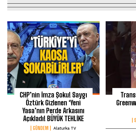
CHP’nin İmza Şoku! Saygı
Trans
Öztürk Gizlenen ‘Yeni
Greenw
Yasa’nın Perde Arkasını
Açıkladı! BÜYÜK TEHLİKE
GÜNDEM
Alaturka TV