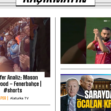
fer Analiz: Mason
ood – Fenerbahçe |
#shorts
SPOR
Alaturka TV