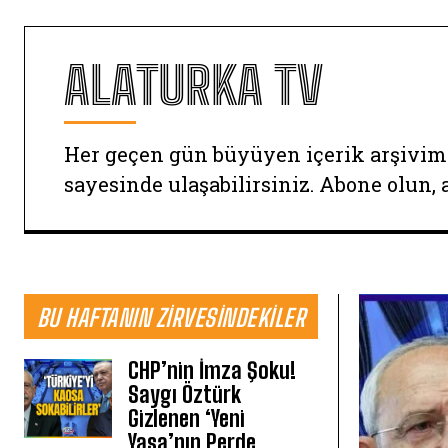
ALATURKA TV
Her geçen gün büyüyen içerik arşivim
sayesinde ulaşabilirsiniz. Abone olun, 
BU HAFTANIN ZIRVESINDEKILER
CHP’nin İmza Şoku!
Saygı Öztürk
Gizlenen ‘Yeni
Yasa’nın Perde