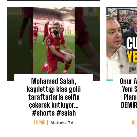
Mohamed Salah,
Onur A
kaydettiği klas golü
Yeni 
taraftarlarla selfie
Planı
çekerek kutluyor…
DEMİR
#shorts #salah
SPOR
G
Alaturka TV