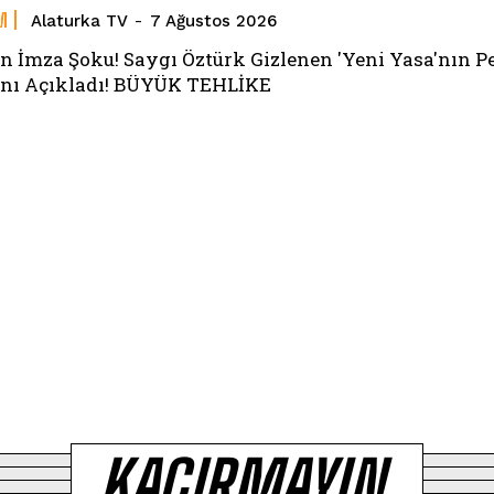
M
Alaturka TV
-
7 Ağustos 2026
n İmza Şoku! Saygı Öztürk Gizlenen 'Yeni Yasa'nın P
nı Açıkladı! BÜYÜK TEHLİKE
KAÇIRMAYIN