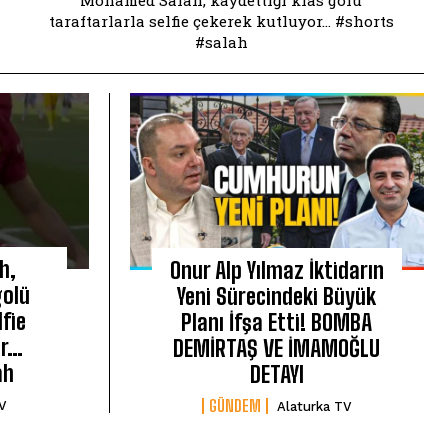
Mohamed Salah, kaydettiği klas golü
taraftarlarla selfie çekerek kutluyor... #shorts
#salah
h,
Onur Alp Yılmaz İktidarın
golü
Yeni Sürecindeki Büyük
lfie
Planı İfşa Etti! BOMBA
or…
DEMİRTAŞ VE İMAMOĞLU
ah
DETAYI
GÜNDEM
TV
Alaturka TV