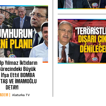
lp Yılmaz İktidarın
Sürecindeki Büyük
 İfşa Etti! BOMBA
TAŞ VE İMAMOĞLU
DETAYI
ÜNDEM
Alaturka TV