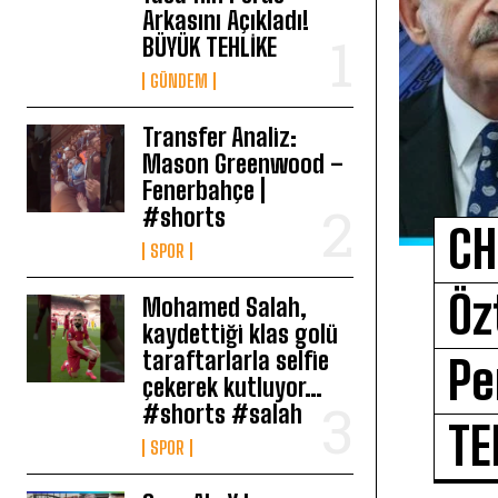
Arkasını Açıkladı!
BÜYÜK TEHLİKE
GÜNDEM
Transfer Analiz:
Mason Greenwood –
Fenerbahçe |
#shorts
CH
SPOR
Öz
Mohamed Salah,
kaydettiği klas golü
taraftarlarla selfie
Pe
çekerek kutluyor…
#shorts #salah
TE
SPOR