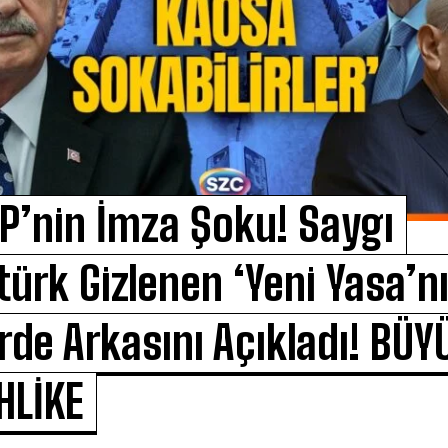
P’nin İmza Şoku! Saygı
türk Gizlenen ‘Yeni Yasa’n
rde Arkasını Açıkladı! BÜY
HLİKE