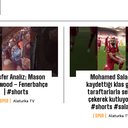
sfer Analiz: Mason
Mohamed Sala
wood – Fenerbahçe
kaydettiği klas 
| #shorts
taraftarlarla se
çekerek kutluy
SPOR
Alaturka TV
#shorts #sal
SPOR
Alaturka 