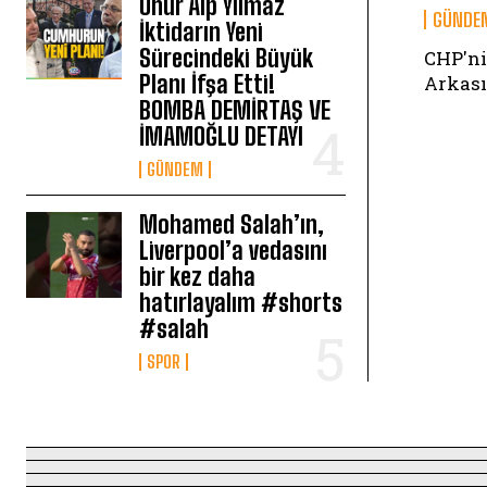
Onur Alp Yılmaz
GÜNDE
İktidarın Yeni
Sürecindeki Büyük
CHP'ni
Planı İfşa Etti!
Arkası
BOMBA DEMİRTAŞ VE
İMAMOĞLU DETAYI
GÜNDEM
Mohamed Salah’ın,
Liverpool’a vedasını
bir kez daha
hatırlayalım #shorts
#salah
SPOR