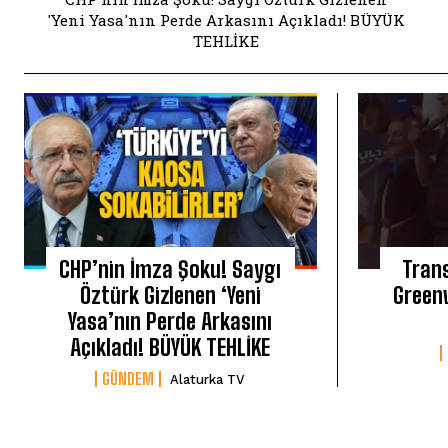
'Yeni Yasa'nın Perde Arkasını Açıkladı! BÜYÜK
TEHLİKE
CHP’nin İmza Şoku! Saygı
Tran
Öztürk Gizlenen ‘Yeni
Green
Yasa’nın Perde Arkasını
Açıkladı! BÜYÜK TEHLİKE
GÜNDEM
Alaturka TV