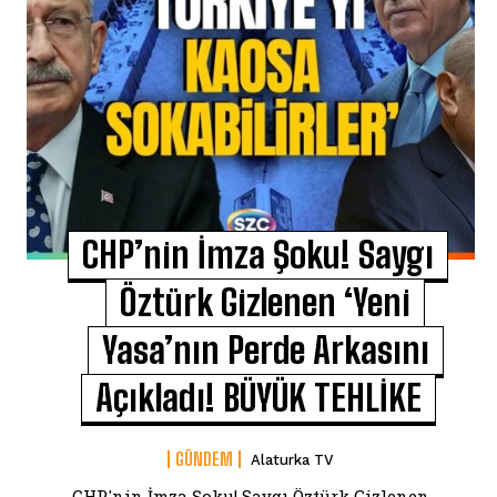
CHP’nin İmza Şoku! Saygı
Öztürk Gizlenen ‘Yeni
Yasa’nın Perde Arkasını
Açıkladı! BÜYÜK TEHLİKE
GÜNDEM
Alaturka TV
CHP'nin İmza Şoku! Saygı Öztürk Gizlenen