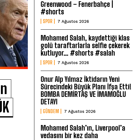
Greenwood – Fenerbahçe |
#shorts
SPOR
7 Ağustos 2026
Mohamed Salah, kaydettiği klas
golü taraftarlarla selfie çekerek
kutluyor… #shorts #salah
SPOR
7 Ağustos 2026
Onur Alp Yılmaz İktidarın Yeni
ın
Sürecindeki Büyük Planı İfşa Etti!
BOMBA DEMİRTAŞ VE İMAMOĞLU
DETAYI
ÜK
GÜNDEM
7 Ağustos 2026
Mohamed Salah’ın, Liverpool’a
vedasını bir kez daha