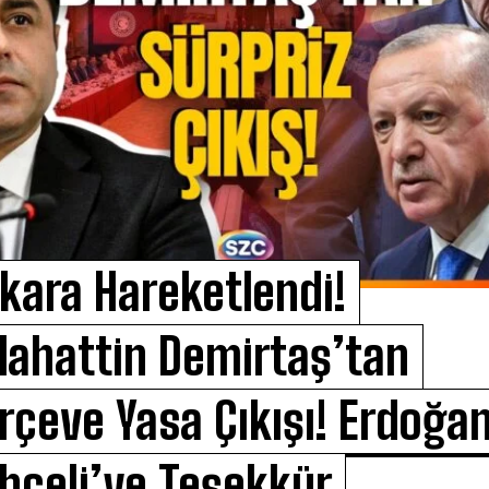
kara Hareketlendi!
lahattin Demirtaş’tan
rçeve Yasa Çıkışı! Erdoğa
hçeli’ye Teşekkür