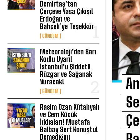
Demirtaş’tan
Çerçeve Yasa Çıkışı!
Erdoğan ve
Bahçeli’ye Teşekkür
GÜNDEM
Meteoroloji’den Sarı
Kodlu Uyarı!
İstanbul’u Şiddetli
Rüzgar ve Sağanak
An
Vuracak!
GÜNDEM
Se
Rasim Ozan Kütahyalı
ve Cem Küçük
Çe
İddiaları! Mustafa
Balbay Sert Konuştu!
Ba
Demediğini