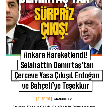
Ankara Hareketlendi!
Selahattin Demirtaş’tan
Çerçeve Yasa Çıkışı! Erdoğan
ve Bahçeli’ye Teşekkür
GÜNDEM
Alaturka TV
Ankara Hareketlendi! Selahattin Demirtaş'tan