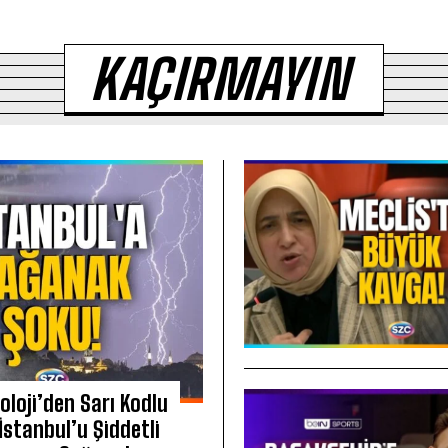
KAÇIRMAYIN
loji’den Sarı Kodlu
 İstanbul’u Şiddetli