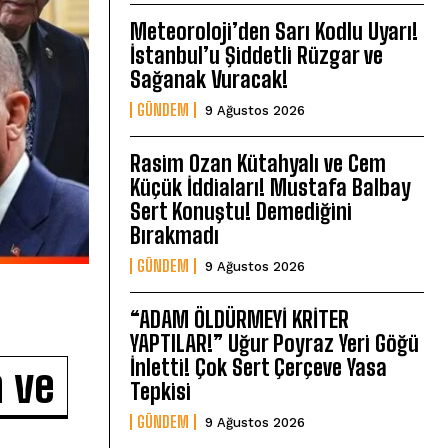
Meteoroloji’den Sarı Kodlu Uyarı!
İstanbul’u Şiddetli Rüzgar ve
Sağanak Vuracak!
GÜNDEM
9 Ağustos 2026
Rasim Ozan Kütahyalı ve Cem
Küçük İddiaları! Mustafa Balbay
Sert Konuştu! Demediğini
Bırakmadı
GÜNDEM
9 Ağustos 2026
“ADAM ÖLDÜRMEYİ KRİTER
YAPTILAR!” Uğur Poyraz Yeri Göğü
İnletti! Çok Sert Çerçeve Yasa
n ve
Tepkisi
GÜNDEM
9 Ağustos 2026