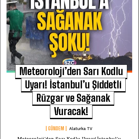
Meteoroloji’den Sarı Kodlu
Uyarı! İstanbul’u Şiddetli
Rüzgar ve Sağanak
Vuracak!
GÜNDEM
Alaturka TV
Meteoroloji'den Sarı Kodlu Uyarı! İstanbul'u