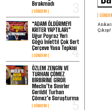
Bırakmadı
GÜNDEM
GÜNDE
“ADAM ÖLDÜRMEYİ
Ankara
KRİTER YAPTILAR!”
Çıkışı
Uğur Poyraz Yeri
Göğü İnletti! Çok Sert
Çerçeve Yasa Tepkisi
GÜNDEM
ÖZLEM ZENGİN VE
TURHAN ÇÖMEZ
BİRBİRİNE GİRDİ!
Meclis’te Sinirler
Gerildi! Turhan
Çömez’e Soruşturma
GÜNDEM