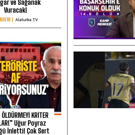
gar ve Sağanak
Vuracak!
ÜNDEM
Alaturka TV
 ÖLDÜRMEYİ KRİTER
LAR!” Uğur Poyraz
ğü İnletti! Çok Sert