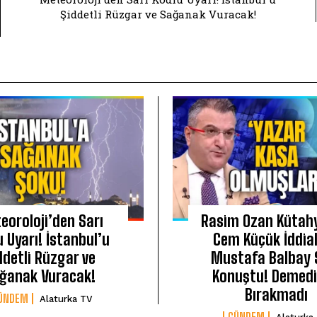
Şiddetli Rüzgar ve Sağanak Vuracak!
eoroloji’den Sarı
Rasim Ozan Kütahy
u Uyarı! İstanbul’u
Cem Küçük İddial
ddetli Rüzgar ve
Mustafa Balbay 
ğanak Vuracak!
Konuştu! Demedi
Bırakmadı
ÜNDEM
Alaturka TV
GÜNDEM