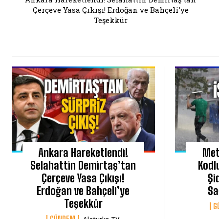
Çerçeve Yasa Çıkışı! Erdoğan ve Bahçeli'ye
Teşekkür
Ankara Hareketlendi!
Met
Selahattin Demirtaş’tan
Kodl
Çerçeve Yasa Çıkışı!
Şi
Erdoğan ve Bahçeli’ye
Sa
Teşekkür
G
GÜNDEM