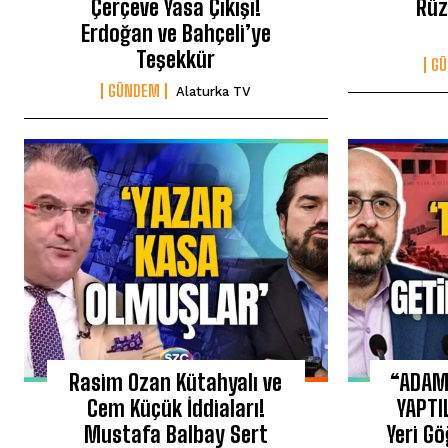
Çerçeve Yasa Çıkışı!
Rüz
Erdoğan ve Bahçeli’ye
Teşekkür
G
GÜNDEM
Alaturka TV
Rasim Ozan Kütahyalı ve
“ADAM
Cem Küçük İddiaları!
YAPTI
Mustafa Balbay Sert
Yeri Gö