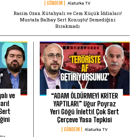
GÜNDEM
Alaturka TV
Rasim Ozan Kütahyalı ve Cem Küçük İddiaları!
Mustafa Balbay Sert Konuştu! Demediğini
Bırakmadı
alı ve
“ADAM ÖLDÜRMEYİ KRİTER
arı!
YAPTILAR!” Uğur Poyraz
Sert
Yeri Göğü İnletti! Çok Sert
ğini
Çerçeve Yasa Tepkisi
GÜNDEM
Alaturka TV