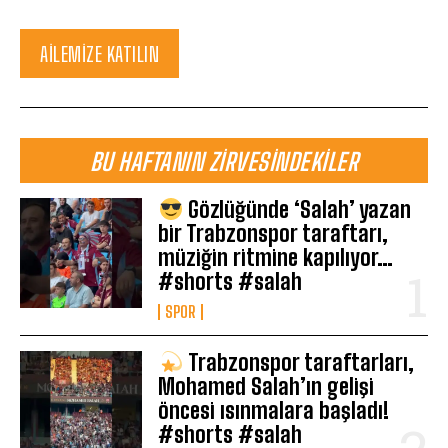
AILEMIZE KATILIN
BU HAFTANIN ZIRVESINDEKILER
Gözlüğünde ‘Salah’ yazan
bir Trabzonspor taraftarı,
müziğin ritmine kapılıyor…
#shorts #salah
SPOR
Trabzonspor taraftarları,
Mohamed Salah’ın gelişi
öncesi ısınmalara başladı!
#shorts #salah