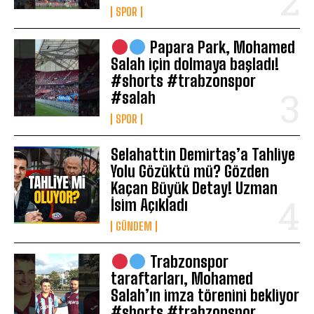
SPOR
Papara Park, Mohamed
Salah için dolmaya başladı!
#shorts #trabzonspor
#salah
SPOR
Selahattin Demirtaş’a Tahliye
Yolu Gözüktü mü? Gözden
Kaçan Büyük Detay! Uzman
İsim Açıkladı
GÜNDEM
Trabzonspor
taraftarları, Mohamed
Salah’ın imza törenini bekliyor
#shorts #trabzonspor