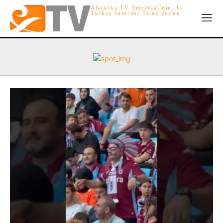
Alaturka TV Amerika\'nın ilk
Türkçe İnternet Televizyonu