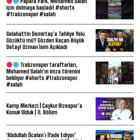
Papara Park, Mohamed Salah
için dolmaya başladı! #shorts
#trabzonspor #salah
Selahattin Demirtaş’a Tahliye Yolu
Gözüktü mü? Gözden Kaçan Büyük
Detay! Uzman İsim Açıkladı
Trabzonspor taraftarları,
Mohamed Salah’ın imza törenini
bekliyor #shorts #trabzonspor
#salah
Kamp Merkezi | Çaykur Rizespor’a
Konuk Olduk | 11. Bölüm
‘Abdullah Öcalan’ı İfade Ediyor’