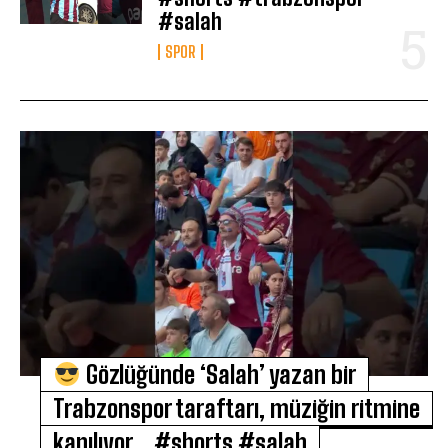
#salah
SPOR
Gözlüğünde ‘Salah’ yazan bir
Trabzonspor taraftarı, müziğin ritmine
kapılıyor… #shorts #salah