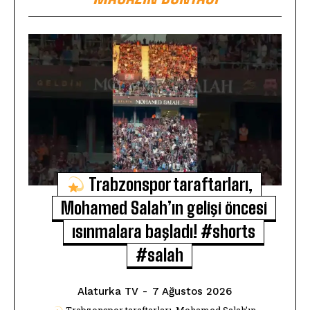
Trabzonspor taraftarları,
Mohamed Salah’ın gelişi öncesi
ısınmalara başladı! #shorts
#salah
Alaturka TV
-
7 Ağustos 2026