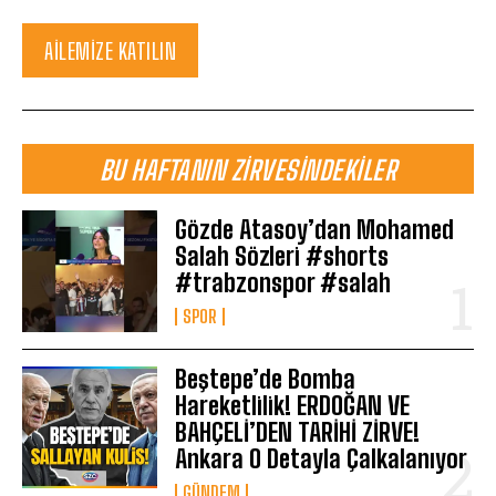
AILEMIZE KATILIN
BU HAFTANIN ZIRVESINDEKILER
Gözde Atasoy’dan Mohamed
Salah Sözleri #shorts
#trabzonspor #salah
SPOR
Beştepe’de Bomba
Hareketlilik! ERDOĞAN VE
BAHÇELİ’DEN TARİHİ ZİRVE!
Ankara O Detayla Çalkalanıyor
GÜNDEM