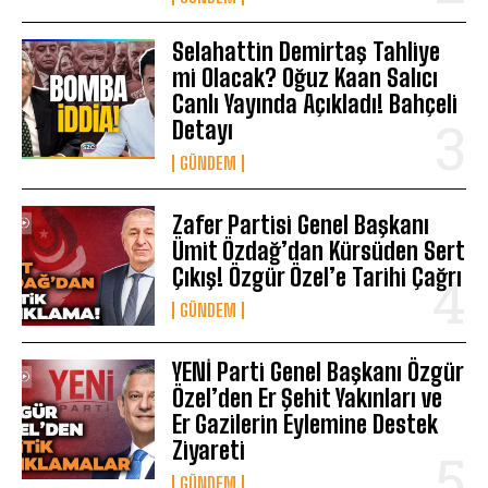
Selahattin Demirtaş Tahliye
mi Olacak? Oğuz Kaan Salıcı
Canlı Yayında Açıkladı! Bahçeli
Detayı
GÜNDEM
Zafer Partisi Genel Başkanı
Ümit Özdağ’dan Kürsüden Sert
Çıkış! Özgür Özel’e Tarihi Çağrı
GÜNDEM
YENİ Parti Genel Başkanı Özgür
Özel’den Er Şehit Yakınları ve
Er Gazilerin Eylemine Destek
Ziyareti
GÜNDEM