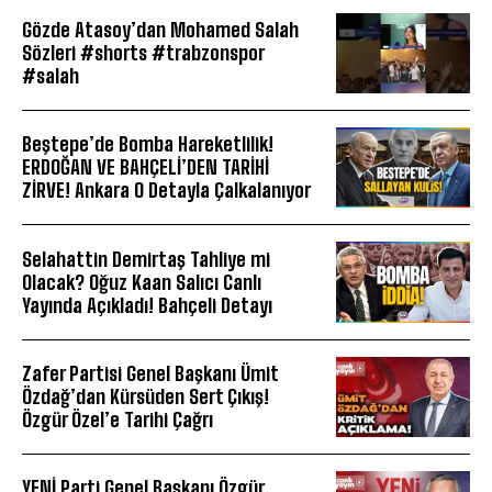
Gözde Atasoy’dan Mohamed Salah
Sözleri #shorts #trabzonspor
#salah
Beştepe’de Bomba Hareketlilik!
ERDOĞAN VE BAHÇELİ’DEN TARİHİ
ZİRVE! Ankara O Detayla Çalkalanıyor
Selahattin Demirtaş Tahliye mi
Olacak? Oğuz Kaan Salıcı Canlı
Yayında Açıkladı! Bahçeli Detayı
Zafer Partisi Genel Başkanı Ümit
Özdağ’dan Kürsüden Sert Çıkış!
Özgür Özel’e Tarihi Çağrı
YENİ Parti Genel Başkanı Özgür