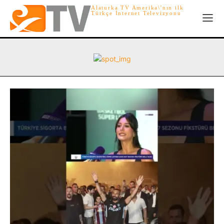
Alaturka TV Amerika\'nın ilk
Türkçe İnternet Televizyonu