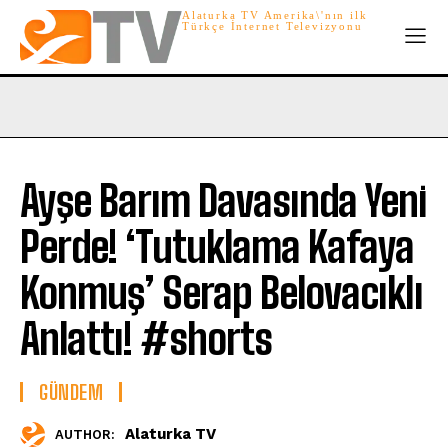
Alaturka TV Amerika\'nın ilk
Türkçe İnternet Televizyonu
Ayşe Barım Davasında Yeni
Perde! ‘Tutuklama Kafaya
Konmuş’ Serap Belovacıklı
Anlattı! #shorts
GÜNDEM
Alaturka TV
AUTHOR: