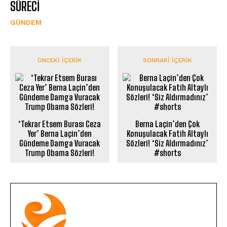
SÜRECİ
GÜNDEM
ÖNCEKI İÇERIK
SONRAKI İÇERIK
‘Tekrar Etsem Burası Ceza
Berna Laçin’den Çok
Yer’ Berna Laçin’den
Konuşulacak Fatih Altaylı
Gündeme Damga Vuracak
Sözleri! ‘Siz Aldırmadınız’
Trump Obama Sözleri!
#shorts