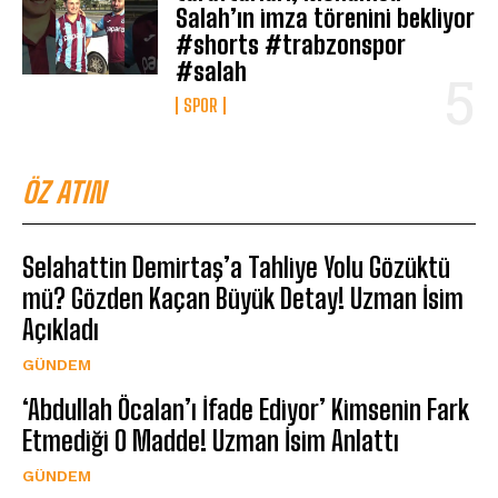
Salah’ın imza törenini bekliyor
#shorts #trabzonspor
#salah
SPOR
ÖZ ATIN
Selahattin Demirtaş’a Tahliye Yolu Gözüktü
mü? Gözden Kaçan Büyük Detay! Uzman İsim
Açıkladı
GÜNDEM
‘Abdullah Öcalan’ı İfade Ediyor’ Kimsenin Fark
Etmediği O Madde! Uzman İsim Anlattı
GÜNDEM