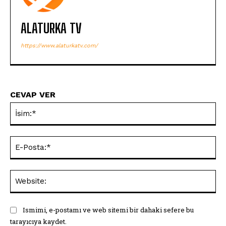
ALATURKA TV
https://www.alaturkatv.com/
CEVAP VER
İsi
E-
Pos
Web
Ismimi, e-postamı ve web sitemi bir dahaki sefere bu
tarayıcıya kaydet.