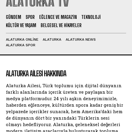
ALATURKA TV
GÜNDEM
SPOR
EĞLENCE VE MAGAZIN
TEKNOLOJI
KÜLTÜR VE YAŞAM
BELGESEL VE HIKAYELER
ALATURKA ONLINE
ALATURKA
ALATURKA NEWS
ALATURKA SPOR
ALATURKA AILESI HAKKINDA
Alaturka Ailesi, Türk toplumu için dijital dünyanın
farklı alanlarında içerik üreten ve paylaşan bir
medya platformudur. 24 yılı aşkın deneyimimizle,
haberden eğlenceye, kültürden spora kadar geniş bir
yelpazede içerikler sunarak, hem Amerika’daki hem
de dünyanın dört bir yanındaki Türklerin sesi
olmayı hedefliyoruz. Alaturka, geleneksel değerleri
modern iletişim araçlarıyla buluşturarak topluma