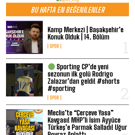
BU HAFTA EN BEĞENILENLER
Kamp Merkezi | Başakşehir’e
Konuk Olduk | 14. Bölüm
SPOR
Sporting CP’de yeni
sezonun ilk golü Rodrigo
Zalazar’dan geldi! #shorts
#sporting
SPOR
Meclis’te “Çerçeve Yasa”
Kavgası! MHP’li İsim Ayyüce
Türkeş’e Parmak Salladı! Uğur
Poyraz Anlattı