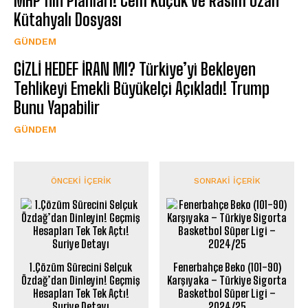
MHP’nin Planları! Cem Küçük ve Rasim Ozan
Kütahyalı Dosyası
GÜNDEM
GİZLİ HEDEF İRAN MI? Türkiye’yi Bekleyen
Tehlikeyi Emekli Büyükelçi Açıkladı! Trump
Bunu Yapabilir
GÜNDEM
ÖNCEKI İÇERIK
SONRAKI İÇERIK
1.Çözüm Sürecini Selçuk
Fenerbahçe Beko (101-90)
Özdağ’dan Dinleyin! Geçmiş
Karşıyaka – Türkiye Sigorta
Hesapları Tek Tek Açtı!
Basketbol Süper Ligi –
Suriye Detayı
2024/25