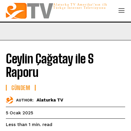
Alaturka TV Amerika\'nın ilk
Türkçe İnternet Televizyonu
Ceylin Çağatay ile S
Raporu
GÜNDEM
Alaturka TV
AUTHOR:
5 Ocak 2025
read
Less than 1
min.