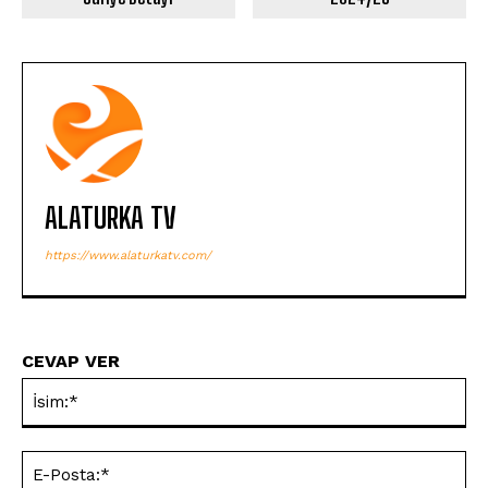
ALATURKA TV
https://www.alaturkatv.com/
CEVAP VER
İsi
E-
Pos