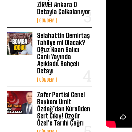
ZİRVE! Ankara O
Detayla Çalkalanıyor
GÜNDEM
Selahattin Demirtaş
Tahliye mi Olacak?
Oğuz Kaan Salıcı
Canlı Yayında
Açıkladı! Bahçeli
Detayı
GÜNDEM
Zafer Partisi Genel
Başkanı Ümit
Özdağ’dan Kürsüden
Sert Çıkış! Özgür
Özel’e Tarihi Çağrı
GÜNDEM