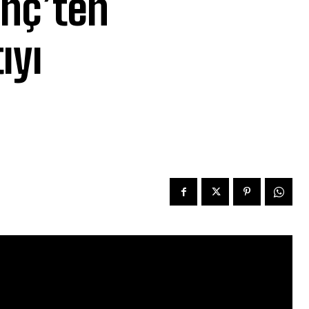
inç’ten
ıyı