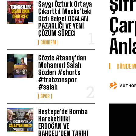
Şif
Saygı Öztürk Ortaya
Çıkarttı! Meclis’teki
Çar
Gizli Belge! ÖCALAN
PAZARLIĞI VE YENİ
ÇÖZÜM SÜRECİ
Anl
GÜNDEM
Gözde Atasoy’dan
Mohamed Salah
GÜNDEM
Sözleri #shorts
#trabzonspor
#salah
AUTHOR
SPOR
Beştepe’de Bomba
Hareketlilik!
ERDOĞAN VE
BAHÇELİ’DEN TARİHİ