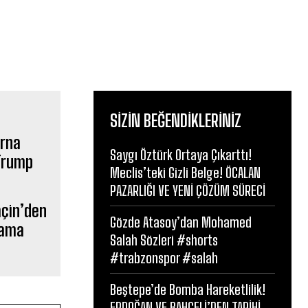
SIZIN BEĞENDIKLERINIZ
Saygı Öztürk Ortaya Çıkarttı!
Meclis’teki Gizli Belge! ÖCALAN
PAZARLIĞI VE YENİ ÇÖZÜM SÜRECİ
açin’den
Gözde Atasoy’dan Mohamed
bama
Salah Sözleri #shorts
#trabzonspor #salah
Beştepe’de Bomba Hareketlilik!
ERDOĞAN VE BAHÇELİ’DEN TARİHİ