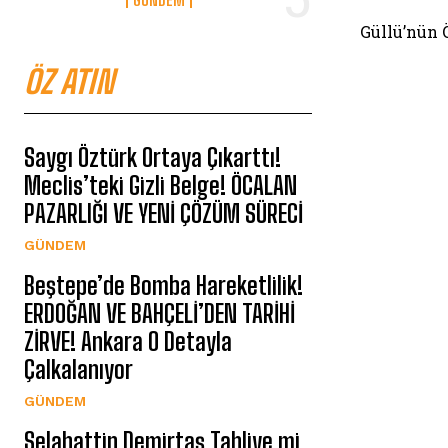
Güllü’nün Ö
ÖZ ATIN
Saygı Öztürk Ortaya Çıkarttı!
Meclis’teki Gizli Belge! ÖCALAN
PAZARLIĞI VE YENİ ÇÖZÜM SÜRECİ
GÜNDEM
Beştepe’de Bomba Hareketlilik!
ERDOĞAN VE BAHÇELİ’DEN TARİHİ
ZİRVE! Ankara O Detayla
Çalkalanıyor
GÜNDEM
Selahattin Demirtaş Tahliye mi