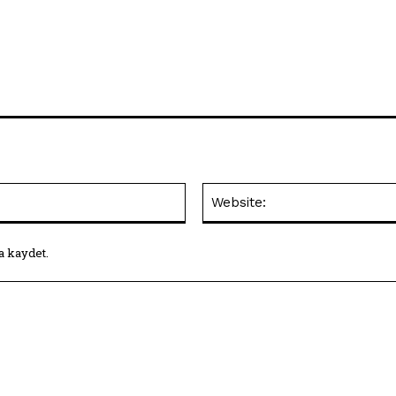
E-
Posta:*
a kaydet.