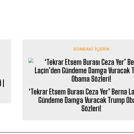
SONRAKI İÇERIK
 |
‘Tekrar Etsem Burası Ceza Yer’ Berna L
Gündeme Damga Vuracak Trump O
Sözleri!