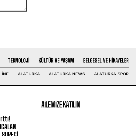
TEKNOLOJI
KÜLTÜR VE YAŞAM
BELGESEL VE HIKAYELER
LINE
ALATURKA
ALATURKA NEWS
ALATURKA SPOR
AILEMIZE KATILIN
rttı!
 ÖCALAN
 SÜRECİ