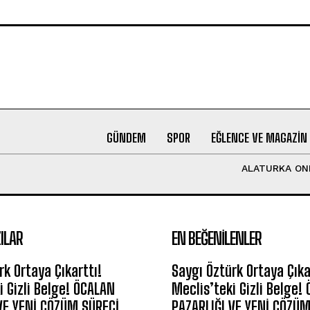
GÜNDEM
SPOR
EĞLENCE VE MAGAZIN
ALATURKA ON
ILAR
EN BEĞENILENLER
rk Ortaya Çıkarttı!
Saygı Öztürk Ortaya Çıka
i Gizli Belge! ÖCALAN
Meclis’teki Gizli Belge!
VE YENİ ÇÖZÜM SÜRECİ
PAZARLIĞI VE YENİ ÇÖZÜM