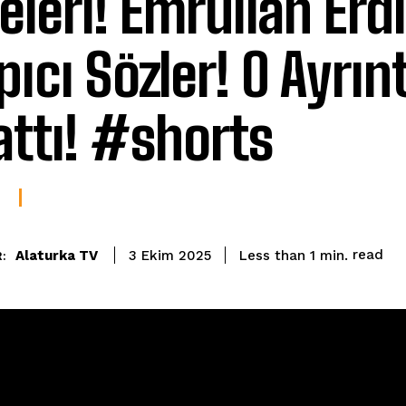
releri! Emrullah Erd
pıcı Sözler! O Ayrınt
attı! #shorts
read
Alaturka TV
Less than 1
min.
3 Ekim 2025
: