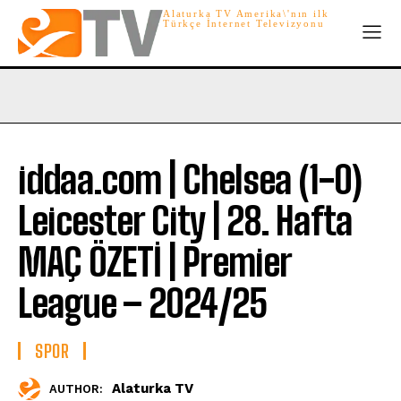
Alaturka TV Amerika\'nın ilk
Türkçe İnternet Televizyonu
iddaa.com | Chelsea (1-0)
Leicester City | 28. Hafta
MAÇ ÖZETİ | Premier
League – 2024/25
SPOR
Alaturka TV
AUTHOR: