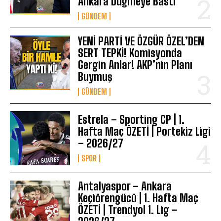
Ankara Düğmeye Bastı
GÜNDEM
YENİ PARTİ VE ÖZGÜR ÖZEL’DEN
SERT TEPKİ! Komisyonda
Gergin Anlar! AKP’nin Planı
Buymuş
GÜNDEM
Estrela – Sporting CP | 1.
Hafta Maç ÖZETİ | Portekiz Ligi
– 2026/27
SPOR
Antalyaspor – Ankara
Keçiörengücü | 1. Hafta Maç
ÖZETİ | Trendyol 1. Lig –