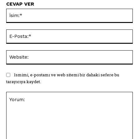
CEVAP VER
İsi
E-
Pos
Web
Ismimi, e-postamı ve web sitemi bir dahaki sefere bu
tarayıcıya kaydet.