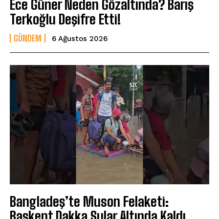
Ece Güner Neden Gözaltında? Barış
Terkoğlu Deşifre Etti!
GÜNDEM
6 Ağustos 2026
Bangladeş’te Muson Felaketi:
Başkent Dakka Sular Altında Kaldı