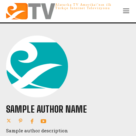
Alaturka TV Amerika\'nın ilk
Türkçe İnternet Televizyonu
SAMPLE AUTHOR NAME
Sample author description