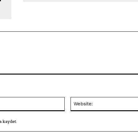
E-
Posta:*
a kaydet.