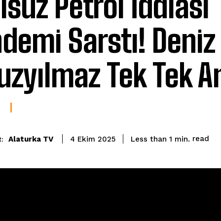
lsüz Petrol İddiası
demi Sarstı! Deniz
uzyılmaz Tek Tek An
read
Alaturka TV
Less than 1
min.
4 Ekim 2025
: