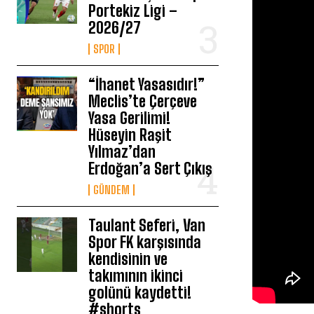
Portekiz Ligi –
2026/27
SPOR
“İhanet Yasasıdır!”
Meclis’te Çerçeve
Yasa Gerilimi!
Hüseyin Raşit
Yılmaz’dan
Erdoğan’a Sert Çıkış
GÜNDEM
Taulant Seferi, Van
Spor FK karşısında
kendisinin ve
takımının ikinci
golünü kaydetti!
#shorts