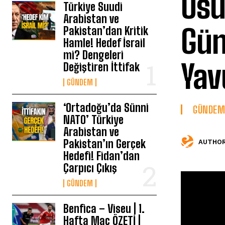
Usu
Türkiye Suudi
Arabistan ve
Gün
Pakistan’dan Kritik
Hamle! Hedef İsrail
mi? Dengeleri
Yav
Değiştiren İttifak
GÜNDEM
‘Ortadoğu’da Sünni
GÜNDEM
NATO’ Türkiye
Arabistan ve
Pakistan’ın Gerçek
AUTHOR
Hedefi! Fidan’dan
Çarpıcı Çıkış
GÜNDEM
Benfica – Viseu | 1.
Hafta Maç ÖZETİ |