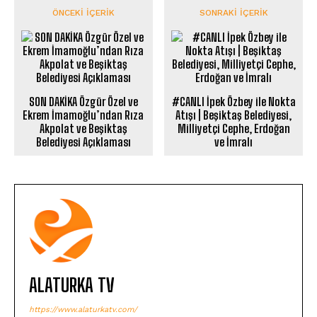
ÖNCEKI İÇERIK
SONRAKI İÇERIK
SON DAKİKA Özgür Özel ve
#CANLI İpek Özbey ile Nokta
Ekrem İmamoğlu’ndan Rıza
Atışı | Beşiktaş Belediyesi,
Akpolat ve Beşiktaş
Milliyetçi Cephe, Erdoğan
Belediyesi Açıklaması
ve İmralı
ALATURKA TV
https://www.alaturkatv.com/