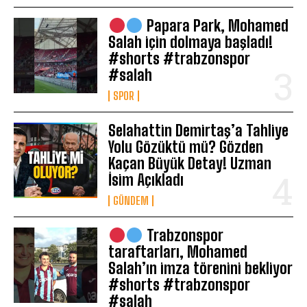
Papara Park, Mohamed
Salah için dolmaya başladı!
#shorts #trabzonspor
#salah
SPOR
Selahattin Demirtaş’a Tahliye
Yolu Gözüktü mü? Gözden
Kaçan Büyük Detay! Uzman
İsim Açıkladı
GÜNDEM
Trabzonspor
taraftarları, Mohamed
Salah’ın imza törenini bekliyor
#shorts #trabzonspor
#salah