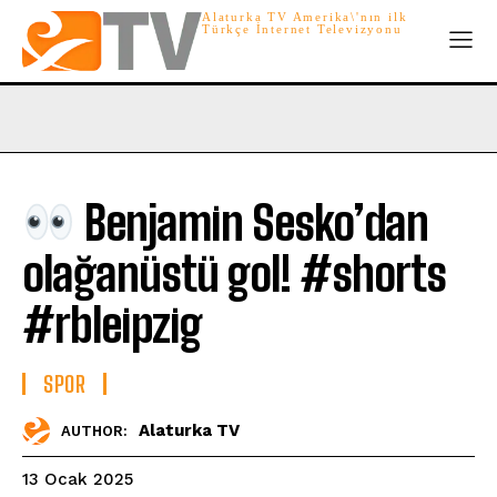
Alaturka TV Amerika\'nın ilk
Türkçe İnternet Televizyonu
Benjamin Sesko’dan
olağanüstü gol! #shorts
#rbleipzig
SPOR
Alaturka TV
AUTHOR:
13 Ocak 2025