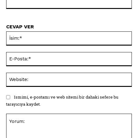
CEVAP VER
İsi
E-
Pos
Web
Ismimi, e-postamı ve web sitemi bir dahaki sefere bu
tarayıcıya kaydet.