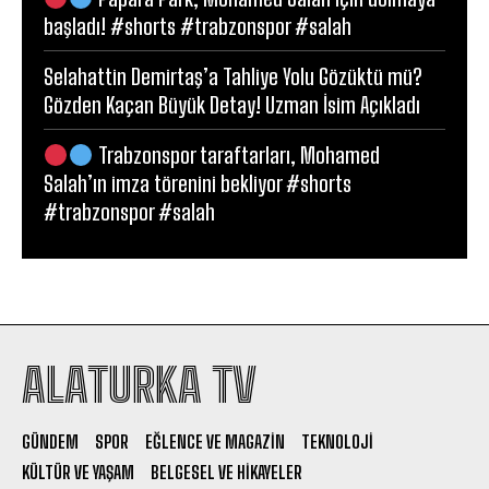
başladı! #shorts #trabzonspor #salah
Selahattin Demirtaş’a Tahliye Yolu Gözüktü mü?
Gözden Kaçan Büyük Detay! Uzman İsim Açıkladı
Trabzonspor taraftarları, Mohamed
Salah’ın imza törenini bekliyor #shorts
#trabzonspor #salah
ALATURKA TV
GÜNDEM
SPOR
EĞLENCE VE MAGAZIN
TEKNOLOJI
KÜLTÜR VE YAŞAM
BELGESEL VE HIKAYELER