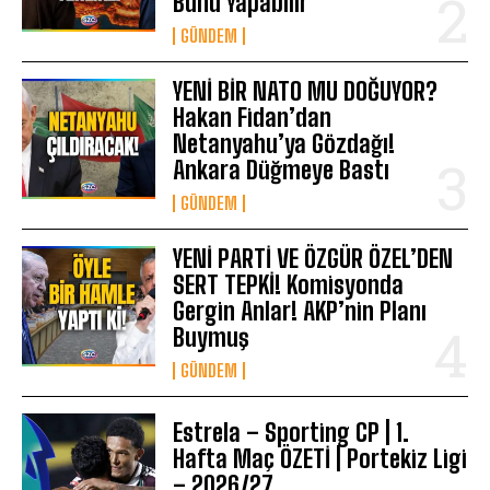
Bunu Yapabilir
GÜNDEM
YENİ BİR NATO MU DOĞUYOR?
Hakan Fidan’dan
Netanyahu’ya Gözdağı!
Ankara Düğmeye Bastı
GÜNDEM
YENİ PARTİ VE ÖZGÜR ÖZEL’DEN
SERT TEPKİ! Komisyonda
Gergin Anlar! AKP’nin Planı
Buymuş
GÜNDEM
Estrela – Sporting CP | 1.
Hafta Maç ÖZETİ | Portekiz Ligi
– 2026/27