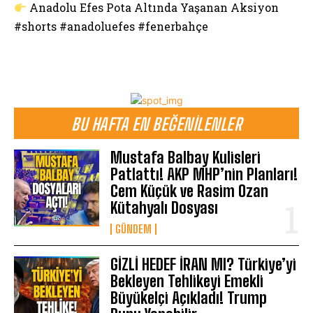
Anadolu Efes Pota Altında Yaşanan Aksiyon
#shorts #anadoluefes #fenerbahçe
BU HAFTA EN BEĞENILENLER
Mustafa Balbay Kulisleri
Patlattı! AKP MHP’nin Planları!
Cem Küçük ve Rasim Ozan
Kütahyalı Dosyası
GÜNDEM
GİZLİ HEDEF İRAN MI? Türkiye’yi
Bekleyen Tehlikeyi Emekli
Büyükelçi Açıkladı! Trump