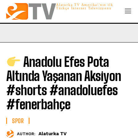
Alaturka TV Amerika\'nın ilk
Türkçe İnternet Televizyonu
Anadolu Efes Pota
Altında Yaşanan Aksiyon
#shorts #anadoluefes
#fenerbahçe
SPOR
Alaturka TV
AUTHOR: