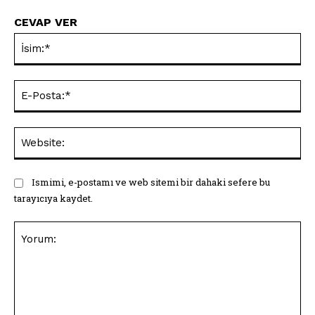
CEVAP VER
İsi
E-
Pos
Web
Ismimi, e-postamı ve web sitemi bir dahaki sefere bu
tarayıcıya kaydet.