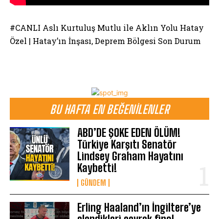
#CANLI Aslı Kurtuluş Mutlu ile Aklın Yolu Hatay
Özel | Hatay’ın İnşası, Deprem Bölgesi Son Durum
BU HAFTA EN BEĞENILENLER
ABD’DE ŞOKE EDEN ÖLÜM!
Türkiye Karşıtı Senatör
Lindsey Graham Hayatını
Kaybetti!
GÜNDEM
Erling Haaland’ın İngiltere’ye