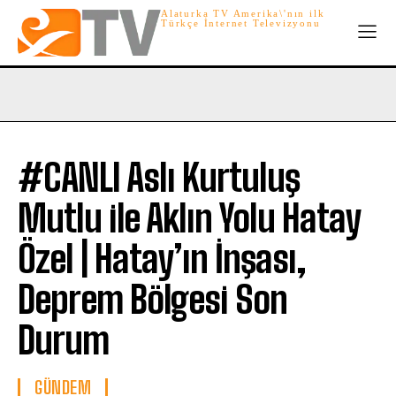
Alaturka TV Amerika\'nın ilk
Türkçe İnternet Televizyonu
#CANLI Aslı Kurtuluş
Mutlu ile Aklın Yolu Hatay
Özel | Hatay’ın İnşası,
Deprem Bölgesi Son
Durum
GÜNDEM