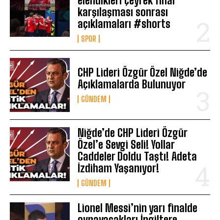
elendikleri çeyrek final
karşılaşması sonrası
açıklamaları #shorts
SPOR
CHP Lideri Özgür Özel Niğde’de
Açıklamalarda Bulunuyor
GÜNDEM
Niğde’de CHP Lideri Özgür
Özel’e Sevgi Seli! Yollar
Caddeler Doldu Taştı! Adeta
İzdiham Yaşanıyor!
GÜNDEM
Lionel Messi’nin yarı finalde
oynayacakları İngiltere