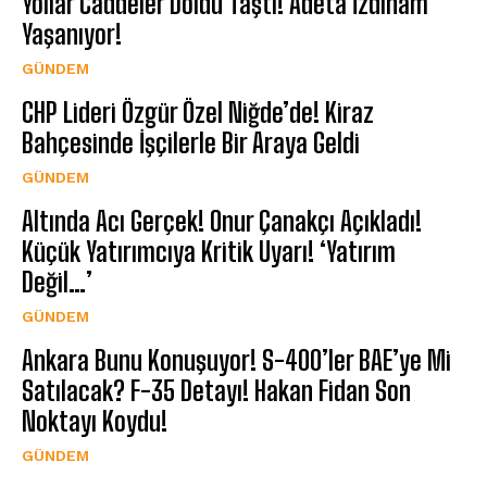
Yollar Caddeler Doldu Taştı! Adeta İzdiham
Yaşanıyor!
GÜNDEM
CHP Lideri Özgür Özel Niğde’de! Kiraz
Bahçesinde İşçilerle Bir Araya Geldi
GÜNDEM
Altında Acı Gerçek! Onur Çanakçı Açıkladı!
Küçük Yatırımcıya Kritik Uyarı! ‘Yatırım
Değil…’
GÜNDEM
Ankara Bunu Konuşuyor! S-400’ler BAE’ye Mi
Satılacak? F-35 Detayı! Hakan Fidan Son
Noktayı Koydu!
GÜNDEM