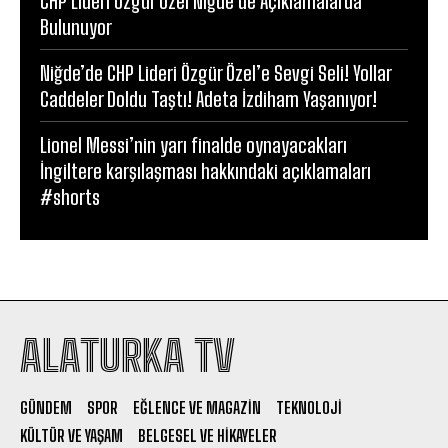
CHP Lideri Özgür Özel Niğde’de Açıklamalarda
Bulunuyor
Niğde’de CHP Lideri Özgür Özel’e Sevgi Seli! Yollar
Caddeler Doldu Taştı! Adeta İzdiham Yaşanıyor!
Lionel Messi’nin yarı finalde oynayacakları
İngiltere karşılaşması hakkındaki açıklamaları
#shorts
ALATURKA TV
GÜNDEM
SPOR
EĞLENCE VE MAGAZIN
TEKNOLOJI
KÜLTÜR VE YAŞAM
BELGESEL VE HIKAYELER