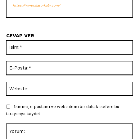
https://www.alaturkatv.com/
CEVAP VER
İsi
E-
Pos
Web
Ismimi, e-postamı ve web sitemi bir dahaki sefere bu
tarayıcıya kaydet.