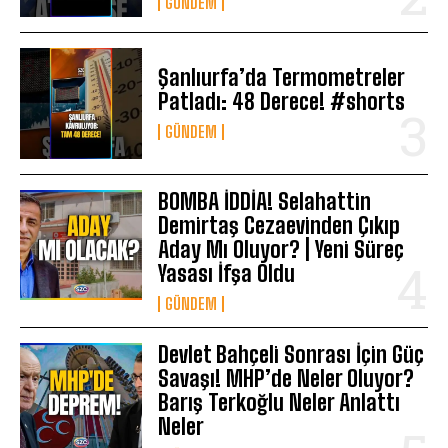
GÜNDEM
Şanlıurfa’da Termometreler
Patladı: 48 Derece! #shorts
GÜNDEM
BOMBA İDDİA! Selahattin
Demirtaş Cezaevinden Çıkıp
Aday Mı Oluyor? | Yeni Süreç
Yasası İfşa Oldu
GÜNDEM
Devlet Bahçeli Sonrası İçin Güç
Savaşı! MHP’de Neler Oluyor?
Barış Terkoğlu Neler Anlattı
Neler