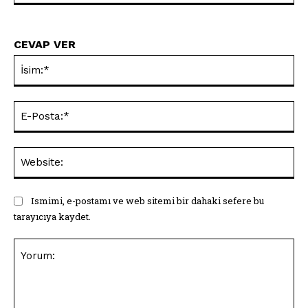
CEVAP VER
İsi
E-
Pos
Web
Ismimi, e-postamı ve web sitemi bir dahaki sefere bu
tarayıcıya kaydet.