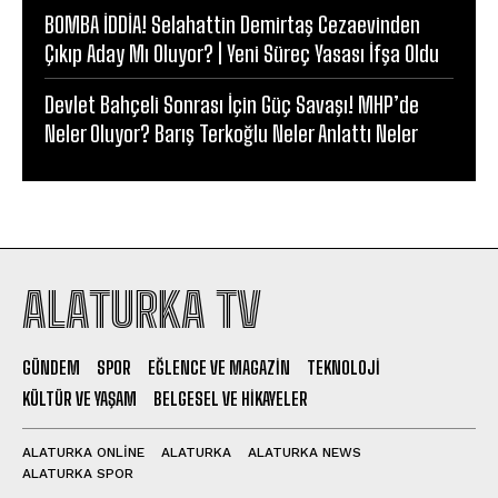
BOMBA İDDİA! Selahattin Demirtaş Cezaevinden
Çıkıp Aday Mı Oluyor? | Yeni Süreç Yasası İfşa Oldu
Devlet Bahçeli Sonrası İçin Güç Savaşı! MHP’de
Neler Oluyor? Barış Terkoğlu Neler Anlattı Neler
ALATURKA TV
GÜNDEM
SPOR
EĞLENCE VE MAGAZIN
TEKNOLOJI
KÜLTÜR VE YAŞAM
BELGESEL VE HIKAYELER
ALATURKA ONLINE
ALATURKA
ALATURKA NEWS
ALATURKA SPOR