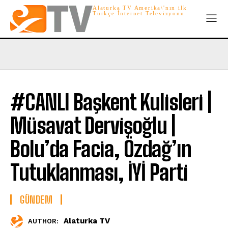
Alaturka TV Amerika\'nın ilk
Türkçe İnternet Televizyonu
#CANLI Başkent Kulisleri |
Müsavat Dervişoğlu |
Bolu’da Facia, Özdağ’ın
Tutuklanması, İYİ Parti
GÜNDEM
Alaturka TV
AUTHOR: