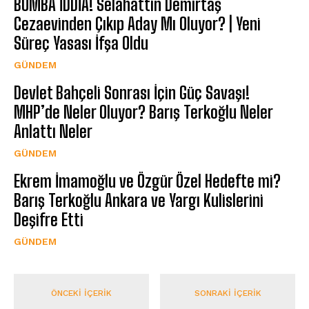
BOMBA İDDİA! Selahattin Demirtaş
Cezaevinden Çıkıp Aday Mı Oluyor? | Yeni
Süreç Yasası İfşa Oldu
GÜNDEM
Devlet Bahçeli Sonrası İçin Güç Savaşı!
MHP’de Neler Oluyor? Barış Terkoğlu Neler
Anlattı Neler
GÜNDEM
Ekrem İmamoğlu ve Özgür Özel Hedefte mi?
Barış Terkoğlu Ankara ve Yargı Kulislerini
Deşifre Etti
GÜNDEM
ÖNCEKI İÇERIK
SONRAKI İÇERIK