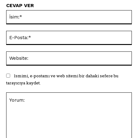
CEVAP VER
İsi
E-
Pos
Web
Ismimi, e-postamı ve web sitemi bir dahaki sefere bu
tarayıcıya kaydet.