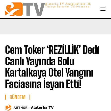
Alaturka TV Amerika\'nın ilk
Türkçe İnternet Televizyonu
Cem Toker ‘REZİLLİK’ Dedi
Canlı Yayında Bolu
Kartalkaya Otel Yangını
Faciasına İsyan Etti!
GÜNDEM
Alaturka TV
AUTHOR: