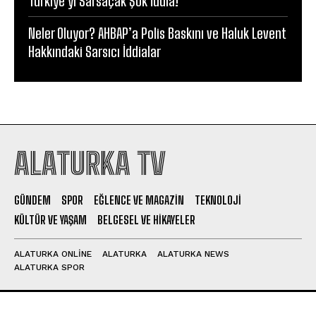
Türkiye’yi Sarsaçak Şok İddia!
Neler Oluyor? AHBAP’a Polis Baskını ve Haluk Levent
Hakkındaki Sarsıcı İddialar
ALATURKA TV
GÜNDEM
SPOR
EĞLENCE VE MAGAZIN
TEKNOLOJI
KÜLTÜR VE YAŞAM
BELGESEL VE HIKAYELER
ALATURKA ONLINE
ALATURKA
ALATURKA NEWS
ALATURKA SPOR