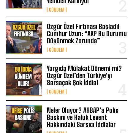
Yeniden Karılıyor
GÜNDEM
Özgür Özel Fırtınası Başladı!
Cumhur Uzun: “AKP Bu Durumu
Düşünmek Zorunda”
GÜNDEM
Yargıda Mülakat Dönemi mi?
Özgür Özel’den Türkiye’yi
Sarsaçak Şok İddia!
GÜNDEM
Neler Oluyor? AHBAP’a Polis
Baskını ve Haluk Levent
Hakkındaki Sarsıcı İddialar