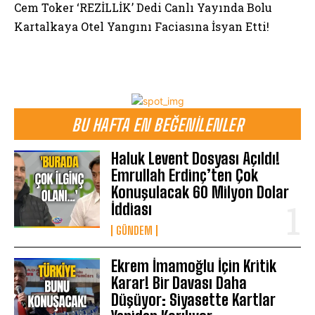
Cem Toker ‘REZİLLİK’ Dedi Canlı Yayında Bolu
Kartalkaya Otel Yangını Faciasına İsyan Etti!
BU HAFTA EN BEĞENILENLER
Haluk Levent Dosyası Açıldı!
Emrullah Erdinç’ten Çok
Konuşulacak 60 Milyon Dolar
İddiası
GÜNDEM
Ekrem İmamoğlu İçin Kritik
Karar! Bir Davası Daha
Düşüyor: Siyasette Kartlar