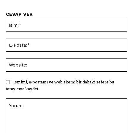
CEVAP VER
İsi
E-
Pos
Web
Ismimi, e-postamı ve web sitemi bir dahaki sefere bu
tarayıcıya kaydet.