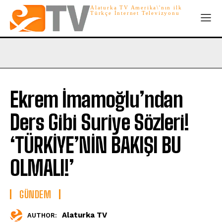
Alaturka TV Amerika\'nın ilk
Türkçe İnternet Televizyonu
Ekrem İmamoğlu’ndan
Ders Gibi Suriye Sözleri!
‘TÜRKİYE’NİN BAKIŞI BU
OLMALI!’
GÜNDEM
Alaturka TV
AUTHOR: