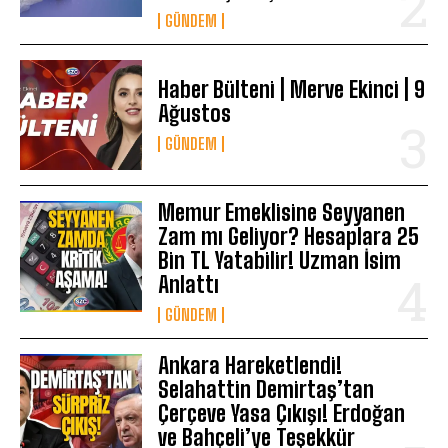
GÜNDEM
Haber Bülteni | Merve Ekinci | 9
Ağustos
GÜNDEM
Memur Emeklisine Seyyanen
Zam mı Geliyor? Hesaplara 25
Bin TL Yatabilir! Uzman İsim
Anlattı
GÜNDEM
Ankara Hareketlendi!
Selahattin Demirtaş’tan
Çerçeve Yasa Çıkışı! Erdoğan
ve Bahçeli’ye Teşekkür