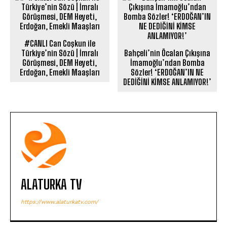
#CANLI Can Coşkun ile
Türkiye’nin Sözü | İmralı
Bahçeli’nin Öcalan Çıkışına
Görüşmesi, DEM Heyeti,
İmamoğlu’ndan Bomba
Erdoğan, Emekli Maaşları
Sözler! ‘ERDOĞAN’IN NE
DEDİĞİNİ KİMSE ANLAMIYOR!’
ALATURKA TV
https://www.alaturkatv.com/