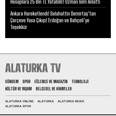
Hesaplara 25 Bin TL Yatabilir! Uzman İsim Anlattı
Ankara Hareketlendi! Selahattin Demirtaş’tan
Çerçeve Yasa Çıkışı! Erdoğan ve Bahçeli’ye
Teşekkür
ALATURKA TV
GÜNDEM
SPOR
EĞLENCE VE MAGAZIN
TEKNOLOJI
KÜLTÜR VE YAŞAM
BELGESEL VE HIKAYELER
ALATURKA ONLINE
ALATURKA
ALATURKA NEWS
ALATURKA SPOR