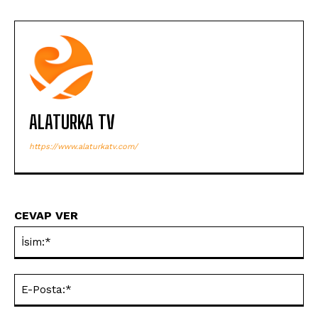
ALATURKA TV
https://www.alaturkatv.com/
CEVAP VER
İsi
E-
Pos