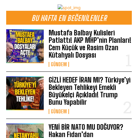
BU HAFTA EN BEĞENILENLER
Mustafa Balbay Kulisleri
Patlattı! AKP MHP’nin Planları!
Cem Küçük ve Rasim Ozan
Kütahyalı Dosyası
GÜNDEM
GİZLİ HEDEF İRAN MI? Türkiye’yi
Bekleyen Tehlikeyi Emekli
Büyükelçi Açıkladı! Trump
Bunu Yapabilir
GÜNDEM
YENİ BİR NATO MU DOĞUYOR?
Hakan Fidan’dan