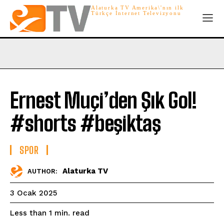
Alaturka TV Amerika\'nın ilk
Türkçe İnternet Televizyonu
Ernest Muçi’den Şık Gol!
#shorts #beşiktaş
SPOR
Alaturka TV
AUTHOR:
3 Ocak 2025
read
Less than 1
min.