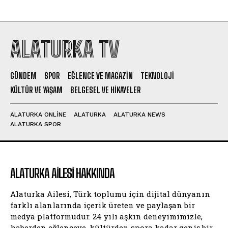
ALATURKA TV
GÜNDEM
SPOR
EĞLENCE VE MAGAZIN
TEKNOLOJI
KÜLTÜR VE YAŞAM
BELGESEL VE HIKAYELER
ALATURKA ONLINE
ALATURKA
ALATURKA NEWS
ALATURKA SPOR
ALATURKA AILESI HAKKINDA
Alaturka Ailesi, Türk toplumu için dijital dünyanın
farklı alanlarında içerik üreten ve paylaşan bir
medya platformudur. 24 yılı aşkın deneyimimizle,
haberden eğlenceye, kültürden spora kadar geniş bir