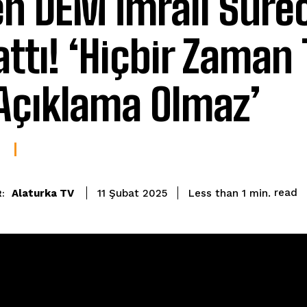
en DEM İmralı Sürec
attı! ‘Hiçbir Zaman 
 Açıklama Olmaz’
read
Alaturka TV
Less than 1
min.
11 Şubat 2025
: