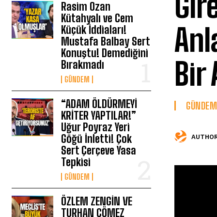
Gir
Rasim Ozan
Kütahyalı ve Cem
Anl
Küçük İddiaları!
Mustafa Balbay Sert
Konuştu! Demediğini
Bir
Bırakmadı
GÜNDEM
“ADAM ÖLDÜRMEYİ
GÜNDEM
KRİTER YAPTILAR!”
Uğur Poyraz Yeri
Göğü İnletti! Çok
AUTHOR
Sert Çerçeve Yasa
Tepkisi
GÜNDEM
ÖZLEM ZENGİN VE
TURHAN ÇÖMEZ