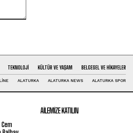
TEKNOLOJI
KÜLTÜR VE YAŞAM
BELGESEL VE HIKAYELER
LINE
ALATURKA
ALATURKA NEWS
ALATURKA SPOR
AILEMIZE KATILIN
e Cem
a Balbay