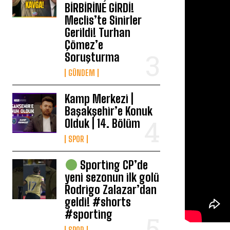
BİRBİRİNE GİRDİ!
Meclis’te Sinirler
Gerildi! Turhan
Çömez’e
Soruşturma
GÜNDEM
Kamp Merkezi |
Başakşehir’e Konuk
Olduk | 14. Bölüm
SPOR
Sporting CP’de
yeni sezonun ilk golü
Rodrigo Zalazar’dan
geldi! #shorts
#sporting
SPOR