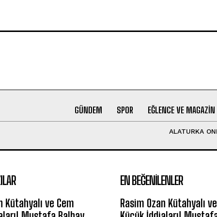
GÜNDEM
SPOR
EĞLENCE VE MAGAZIN
ALATURKA ON
ILAR
EN BEĞENILENLER
n Kütahyalı ve Cem
Rasim Ozan Kütahyalı v
aları! Mustafa Balbay
Küçük İddiaları! Mustaf