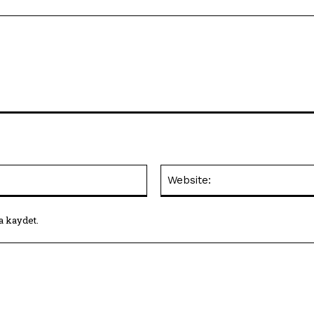
E-
Posta:*
a kaydet.