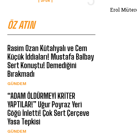
Erol Müter
ÖZ ATIN
Rasim Ozan Kütahyalı ve Cem
Küçük İddiaları! Mustafa Balbay
Sert Konuştu! Demediğini
Bırakmadı
GÜNDEM
“ADAM ÖLDÜRMEYİ KRİTER
YAPTILAR!” Uğur Poyraz Yeri
Göğü İnletti! Çok Sert Çerçeve
Yasa Tepkisi
GÜNDEM