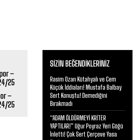
SIZIN BEĞENDIKLERINIZ
Rasim Ozan Kütahyalı ve Cem
Küçük İddiaları! Mustafa Balbay
or –
Sert Konuştu! Demediğini
Bırakmadı
024/25
“ADAM ÖLDÜRMEYİ KRİTER
YAPTILAR!” Uğur Poyraz Yeri Göğü
İnletti! Çok Sert Çerçeve Yasa