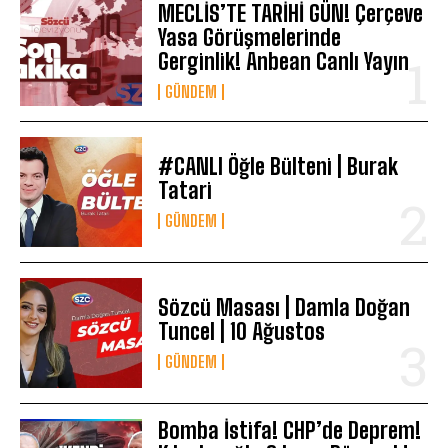
MECLİS’TE TARİHİ GÜN! Çerçeve
Yasa Görüşmelerinde
Gerginlik! Anbean Canlı Yayın
GÜNDEM
#CANLI Öğle Bülteni | Burak
Tatari
GÜNDEM
Sözcü Masası | Damla Doğan
Tuncel | 10 Ağustos
GÜNDEM
Bomba İstifa! CHP’de Deprem!