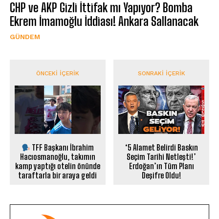
CHP ve AKP Gizli İttifak mı Yapıyor? Bomba
Ekrem İmamoğlu İddiası! Ankara Sallanacak
GÜNDEM
ÖNCEKI İÇERIK
SONRAKI İÇERIK
TFF Başkanı İbrahim
‘5 Alamet Belirdi Baskın
Hacıosmanoğlu, takımın
Seçim Tarihi Netleşti!’
kamp yaptığı otelin önünde
Erdoğan’ın Tüm Planı
taraftarla bir araya geldi
Deşifre Oldu!