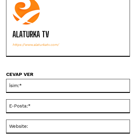
ALATURKA TV
https://www.alaturkatv.com/
CEVAP VER
İsi
E-
Pos
Web