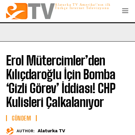
Alaturka TV Amerika\'nın ilk
Türkçe İnternet Televizyonu
Erol Mütercimler’den
Kılıçdaroğlu İçin Bomba
‘Gizli Görev’ İddiası! CHP
Kulisleri Çalkalanıyor
GÜNDEM
Alaturka TV
AUTHOR: