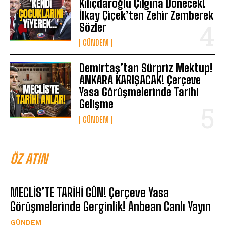
Kılıçdaroğlu Çılgına Dönecek!
İlkay Çiçek’ten Zehir Zemberek
Sözler
GÜNDEM
Demirtaş’tan Sürpriz Mektup!
ANKARA KARIŞACAK! Çerçeve
Yasa Görüşmelerinde Tarihi
Gelişme
GÜNDEM
ÖZ ATIN
MECLİS’TE TARİHİ GÜN! Çerçeve Yasa
Görüşmelerinde Gerginlik! Anbean Canlı Yayın
GÜNDEM