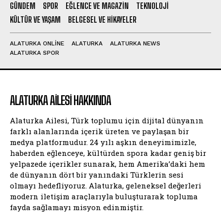
GÜNDEM
SPOR
EĞLENCE VE MAGAZIN
TEKNOLOJI
KÜLTÜR VE YAŞAM
BELGESEL VE HIKAYELER
ALATURKA ONLINE
ALATURKA
ALATURKA NEWS
ALATURKA SPOR
ALATURKA AILESI HAKKINDA
Alaturka Ailesi, Türk toplumu için dijital dünyanın
farklı alanlarında içerik üreten ve paylaşan bir
medya platformudur. 24 yılı aşkın deneyimimizle,
haberden eğlenceye, kültürden spora kadar geniş bir
yelpazede içerikler sunarak, hem Amerika’daki hem
de dünyanın dört bir yanındaki Türklerin sesi
olmayı hedefliyoruz. Alaturka, geleneksel değerleri
modern iletişim araçlarıyla buluşturarak topluma
fayda sağlamayı misyon edinmiştir.