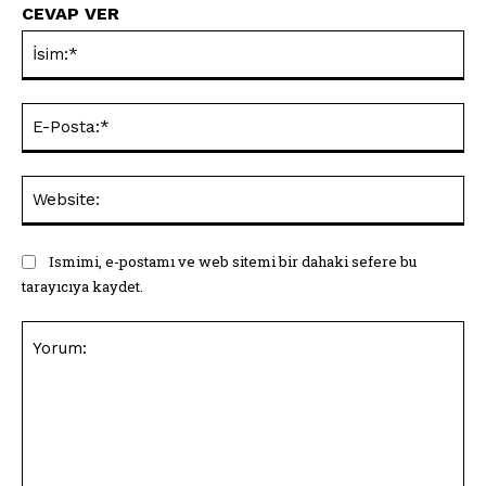
CEVAP VER
İsi
E-
Pos
Web
Ismimi, e-postamı ve web sitemi bir dahaki sefere bu
tarayıcıya kaydet.