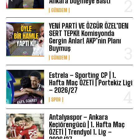
Ankara Düğmeye Bastı
GÜNDEM
YENİ PARTİ VE ÖZGÜR ÖZEL’DEN
SERT TEPKİ! Komisyonda
Gergin Anlar! AKP’nin Planı
Buymuş
GÜNDEM
Estrela – Sporting CP | 1.
Hafta Maç ÖZETİ | Portekiz Ligi
– 2026/27
SPOR
Antalyaspor – Ankara
Keçiörengücü | 1. Hafta Maç
ÖZETİ | Trendyol 1. Lig –