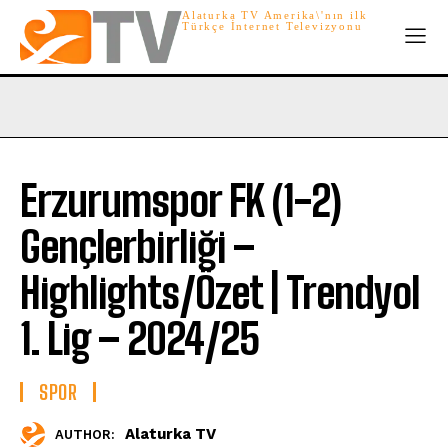
Alaturka TV Amerika\'nın ilk
Türkçe İnternet Televizyonu
Erzurumspor FK (1-2)
Gençlerbirliği –
Highlights/Özet | Trendyol
1. Lig – 2024/25
SPOR
Alaturka TV
AUTHOR: