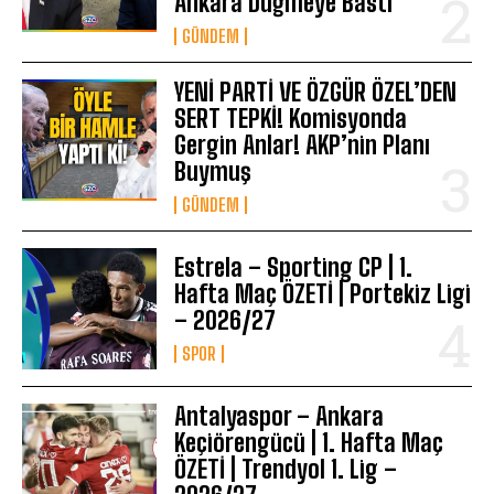
Ankara Düğmeye Bastı
GÜNDEM
YENİ PARTİ VE ÖZGÜR ÖZEL’DEN
SERT TEPKİ! Komisyonda
Gergin Anlar! AKP’nin Planı
Buymuş
GÜNDEM
Estrela – Sporting CP | 1.
Hafta Maç ÖZETİ | Portekiz Ligi
– 2026/27
SPOR
Antalyaspor – Ankara
Keçiörengücü | 1. Hafta Maç
ÖZETİ | Trendyol 1. Lig –