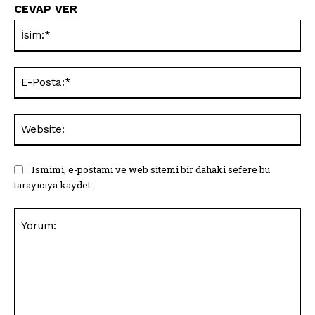
CEVAP VER
İsi
E-
Pos
Web
Ismimi, e-postamı ve web sitemi bir dahaki sefere bu
tarayıcıya kaydet.